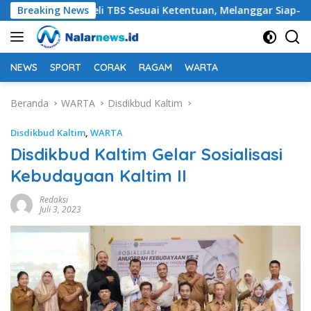
Langsung
jib Membeli TBS Sesuai Ketentuan, Melanggar Siap-siap Dikena
Breaking News
ke
konten
NEWS
SPORT
CORAK
RAGAM
WARTA
Beranda
WARTA
Disdikbud Kaltim
Disdikbud Kaltim
,
WARTA
Disdikbud Kaltim Gelar Sosialisasi
Kebudayaan Kaltim II
Redaksi
Juli 3, 2023