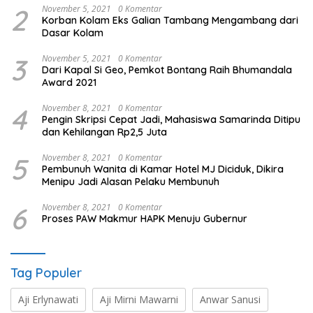
2
November 5, 2021
0 Komentar
Korban Kolam Eks Galian Tambang Mengambang dari
Dasar Kolam
3
November 5, 2021
0 Komentar
Dari Kapal Si Geo, Pemkot Bontang Raih Bhumandala
Award 2021
4
November 8, 2021
0 Komentar
Pengin Skripsi Cepat Jadi, Mahasiswa Samarinda Ditipu
dan Kehilangan Rp2,5 Juta
5
November 8, 2021
0 Komentar
Pembunuh Wanita di Kamar Hotel MJ Diciduk, Dikira
Menipu Jadi Alasan Pelaku Membunuh
6
November 8, 2021
0 Komentar
Proses PAW Makmur HAPK Menuju Gubernur
Tag Populer
Aji Erlynawati
Aji Mirni Mawarni
Anwar Sanusi