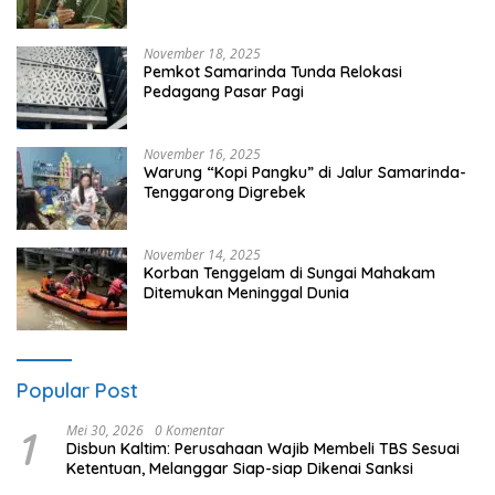
untuk Kebutuhan Kebun Sawit
November 18, 2025
Pemkot Samarinda Tunda Relokasi
Pedagang Pasar Pagi
November 16, 2025
Warung “Kopi Pangku” di Jalur Samarinda-
Tenggarong Digrebek
November 14, 2025
Korban Tenggelam di Sungai Mahakam
Ditemukan Meninggal Dunia
Popular Post
1
Mei 30, 2026
0 Komentar
Disbun Kaltim: Perusahaan Wajib Membeli TBS Sesuai
Ketentuan, Melanggar Siap-siap Dikenai Sanksi