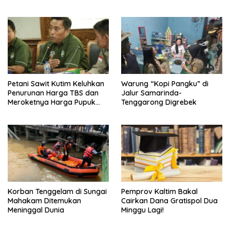
siap Dikenai Sanksi
Swadaya
Petani Sawit Kutim Keluhkan
Warung “Kopi Pangku” di
Penurunan Harga TBS dan
Jalur Samarinda-
Meroketnya Harga Pupuk
Tenggarong Digrebek
untuk Kebutuhan Kebun
Sawit
Korban Tenggelam di Sungai
Pemprov Kaltim Bakal
Mahakam Ditemukan
Cairkan Dana Gratispol Dua
Meninggal Dunia
Minggu Lagi!