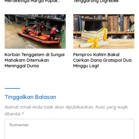
Meroketnya Harga Pupuk
Tenggarong Digrebek
untuk Kebutuhan Kebun
Sawit
Korban Tenggelam di Sungai
Pemprov Kaltim Bakal
Mahakam Ditemukan
Cairkan Dana Gratispol Dua
Meninggal Dunia
Minggu Lagi!
Tinggalkan Balasan
Alamat email Anda tidak akan dipublikasikan.
Ruas yang wajib
ditandai
*