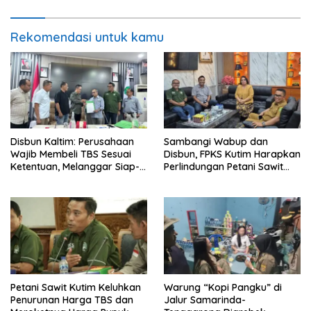
Rekomendasi untuk kamu
Disbun Kaltim: Perusahaan
Sambangi Wabup dan
Wajib Membeli TBS Sesuai
Disbun, FPKS Kutim Harapkan
Ketentuan, Melanggar Siap-
Perlindungan Petani Sawit
siap Dikenai Sanksi
Swadaya
Petani Sawit Kutim Keluhkan
Warung “Kopi Pangku” di
Penurunan Harga TBS dan
Jalur Samarinda-