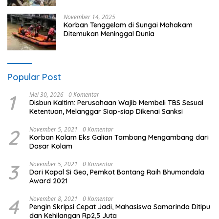
November 14, 2025
Korban Tenggelam di Sungai Mahakam
Ditemukan Meninggal Dunia
Popular Post
1
Mei 30, 2026
0 Komentar
Disbun Kaltim: Perusahaan Wajib Membeli TBS Sesuai
Ketentuan, Melanggar Siap-siap Dikenai Sanksi
2
November 5, 2021
0 Komentar
Korban Kolam Eks Galian Tambang Mengambang dari
Dasar Kolam
3
November 5, 2021
0 Komentar
Dari Kapal Si Geo, Pemkot Bontang Raih Bhumandala
Award 2021
4
November 8, 2021
0 Komentar
Pengin Skripsi Cepat Jadi, Mahasiswa Samarinda Ditipu
dan Kehilangan Rp2,5 Juta