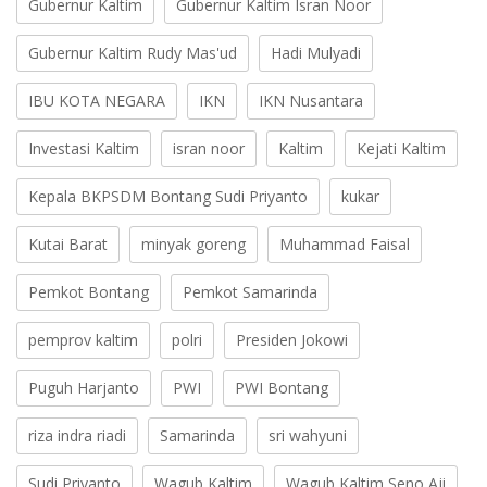
Gubernur Kaltim
Gubernur Kaltim Isran Noor
Gubernur Kaltim Rudy Mas'ud
Hadi Mulyadi
IBU KOTA NEGARA
IKN
IKN Nusantara
Investasi Kaltim
isran noor
Kaltim
Kejati Kaltim
Kepala BKPSDM Bontang Sudi Priyanto
kukar
Kutai Barat
minyak goreng
Muhammad Faisal
Pemkot Bontang
Pemkot Samarinda
pemprov kaltim
polri
Presiden Jokowi
Puguh Harjanto
PWI
PWI Bontang
riza indra riadi
Samarinda
sri wahyuni
Sudi Priyanto
Wagub Kaltim
Wagub Kaltim Seno Aji