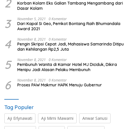
2
Korban Kolam Eks Galian Tambang Mengambang dari
Dasar Kolam
3
November 5, 2021
0 Komentar
Dari Kapal Si Geo, Pemkot Bontang Raih Bhumandala
Award 2021
4
November 8, 2021
0 Komentar
Pengin Skripsi Cepat Jadi, Mahasiswa Samarinda Ditipu
dan Kehilangan Rp2,5 Juta
5
November 8, 2021
0 Komentar
Pembunuh Wanita di Kamar Hotel MJ Diciduk, Dikira
Menipu Jadi Alasan Pelaku Membunuh
6
November 8, 2021
0 Komentar
Proses PAW Makmur HAPK Menuju Gubernur
Tag Populer
Aji Erlynawati
Aji Mirni Mawarni
Anwar Sanusi