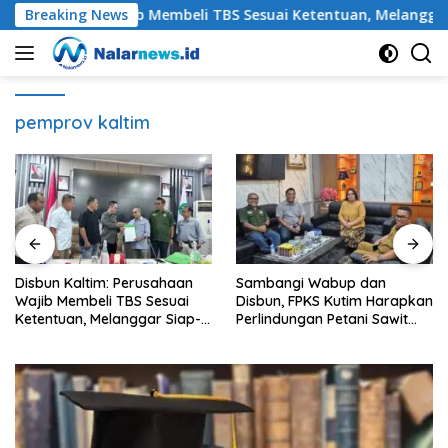
Langsung
rusahaan Wajib Membeli TBS Sesuai Ketentuan, Melanggar Siap-
Breaking News
ke
konten
pemprov kaltim
Sambangi Wabup dan
Petani Sawit Kutim Keluhkan
Disbun, FPKS Kutim Harapkan
Penurunan Harga TBS dan
-
Perlindungan Petani Sawit
Meroketnya Harga Pupuk
Swadaya
untuk Kebutuhan Kebun
Sawit