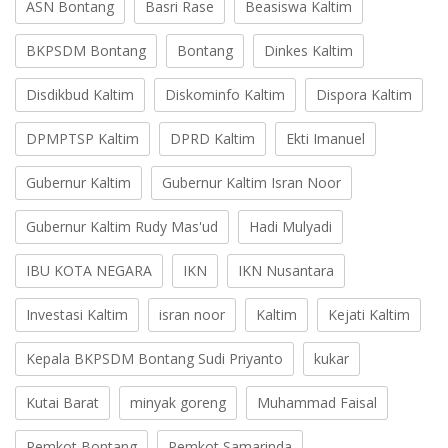
ASN Bontang
Basri Rase
Beasiswa Kaltim
BKPSDM Bontang
Bontang
Dinkes Kaltim
Disdikbud Kaltim
Diskominfo Kaltim
Dispora Kaltim
DPMPTSP Kaltim
DPRD Kaltim
Ekti Imanuel
Gubernur Kaltim
Gubernur Kaltim Isran Noor
Gubernur Kaltim Rudy Mas'ud
Hadi Mulyadi
IBU KOTA NEGARA
IKN
IKN Nusantara
Investasi Kaltim
isran noor
Kaltim
Kejati Kaltim
Kepala BKPSDM Bontang Sudi Priyanto
kukar
Kutai Barat
minyak goreng
Muhammad Faisal
Pemkot Bontang
Pemkot Samarinda