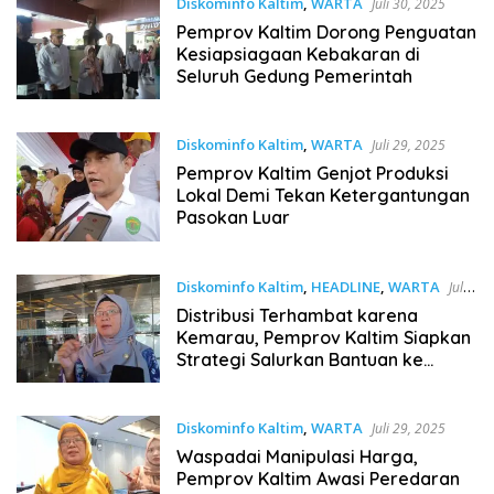
Diskominfo Kaltim
,
WARTA
Juli 30, 2025
Pemprov Kaltim Dorong Penguatan
Kesiapsiagaan Kebakaran di
Seluruh Gedung Pemerintah
Diskominfo Kaltim
,
WARTA
Juli 29, 2025
Pemprov Kaltim Genjot Produksi
Lokal Demi Tekan Ketergantungan
Pasokan Luar
Diskominfo Kaltim
,
HEADLINE
,
WARTA
Juli
29, 2025
Distribusi Terhambat karena
Kemarau, Pemprov Kaltim Siapkan
Strategi Salurkan Bantuan ke
Mahulu
Diskominfo Kaltim
,
WARTA
Juli 29, 2025
Waspadai Manipulasi Harga,
Pemprov Kaltim Awasi Peredaran