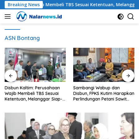
Langsung
rusahaan Wajib Membeli TBS Sesuai Ketentuan, Melanggar Siap-
Breaking News
ke
konten
ASN Bontang
Sambangi Wabup dan
Petani Sawit Kutim Keluhkan
Disbun, FPKS Kutim Harapkan
Penurunan Harga TBS dan
Perlindungan Petani Sawit
Meroketnya Harga Pupuk
Swadaya
untuk Kebutuhan Kebun
Sawit