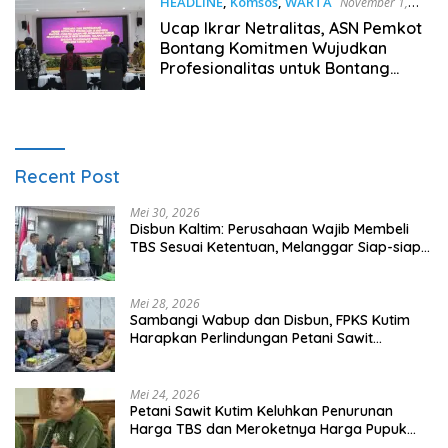
HEADLINE
,
Komsos
,
WARTA
November 1,
2023
Ucap Ikrar Netralitas, ASN Pemkot
Bontang Komitmen Wujudkan
Profesionalitas untuk Bontang
Hebat dan Beradab
Recent Post
Mei 30, 2026
Disbun Kaltim: Perusahaan Wajib Membeli
TBS Sesuai Ketentuan, Melanggar Siap-siap
Dikenai Sanksi
Mei 28, 2026
Sambangi Wabup dan Disbun, FPKS Kutim
Harapkan Perlindungan Petani Sawit
Swadaya
Mei 24, 2026
Petani Sawit Kutim Keluhkan Penurunan
Harga TBS dan Meroketnya Harga Pupuk
untuk Kebutuhan Kebun Sawit