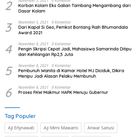
2
November 5, 2021
0 Komentar
Korban Kolam Eks Galian Tambang Mengambang dari
Dasar Kolam
3
November 5, 2021
0 Komentar
Dari Kapal Si Geo, Pemkot Bontang Raih Bhumandala
Award 2021
4
November 8, 2021
0 Komentar
Pengin Skripsi Cepat Jadi, Mahasiswa Samarinda Ditipu
dan Kehilangan Rp2,5 Juta
5
November 8, 2021
0 Komentar
Pembunuh Wanita di Kamar Hotel MJ Diciduk, Dikira
Menipu Jadi Alasan Pelaku Membunuh
6
November 8, 2021
0 Komentar
Proses PAW Makmur HAPK Menuju Gubernur
Tag Populer
Aji Erlynawati
Aji Mirni Mawarni
Anwar Sanusi