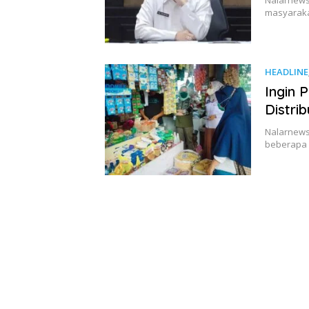
masyarakat
HEADLINE
Ingin 
Distri
Nalarnews
beberapa 