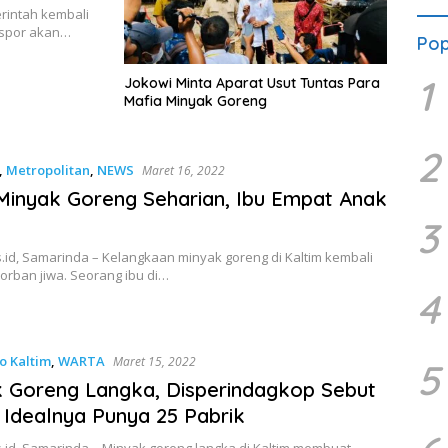
erintah kembali
kspor akan…
Pop
1
Jokowi Minta Aparat Usut Tuntas Para
Mafia Minyak Goreng
2
,
Metropolitan
,
NEWS
Maret 16, 2022
Minyak Goreng Seharian, Ibu Empat Anak
3
.id, Samarinda – Kelangkaan minyak goreng di Kaltim kembali
orban jiwa. Seorang ibu di…
4
o Kaltim
,
WARTA
Maret 15, 2022
5
 Goreng Langka, Disperindagkop Sebut
 Idealnya Punya 25 Pabrik
.id, Samarinda – Minyak goreng langka di Kaltim membuat