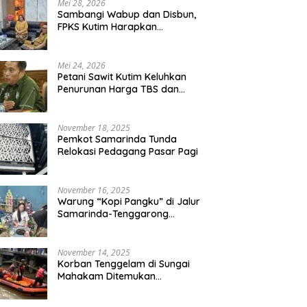
Mei 28, 2026
Sambangi Wabup dan Disbun,
FPKS Kutim Harapkan
g “Kopi Pangku” di Jalur
Korban Tenggelam di Sungai
P
Perlindungan Petani Sawit
rinda-Tenggarong
Mahakam Ditemukan
D
Swadaya
ebek
Meninggal Dunia
La
Mei 24, 2026
Petani Sawit Kutim Keluhkan
Penurunan Harga TBS dan
Meroketnya Harga Pupuk
untuk Kebutuhan Kebun Sawit
November 18, 2025
Pemkot Samarinda Tunda
Relokasi Pedagang Pasar Pagi
November 16, 2025
Warung “Kopi Pangku” di Jalur
Samarinda-Tenggarong
Digrebek
November 14, 2025
Korban Tenggelam di Sungai
Mahakam Ditemukan
Meninggal Dunia