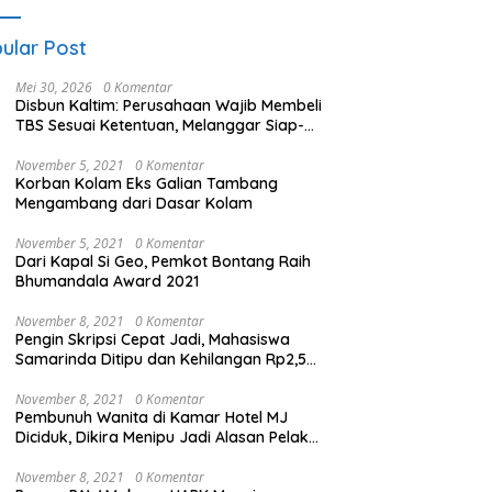
ular Post
Mei 30, 2026
0 Komentar
Disbun Kaltim: Perusahaan Wajib Membeli
TBS Sesuai Ketentuan, Melanggar Siap-
siap Dikenai Sanksi
November 5, 2021
0 Komentar
Korban Kolam Eks Galian Tambang
Mengambang dari Dasar Kolam
November 5, 2021
0 Komentar
Dari Kapal Si Geo, Pemkot Bontang Raih
Bhumandala Award 2021
November 8, 2021
0 Komentar
Pengin Skripsi Cepat Jadi, Mahasiswa
Samarinda Ditipu dan Kehilangan Rp2,5
Juta
November 8, 2021
0 Komentar
Pembunuh Wanita di Kamar Hotel MJ
Diciduk, Dikira Menipu Jadi Alasan Pelaku
Membunuh
November 8, 2021
0 Komentar