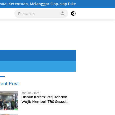
ntuan, Melanggar Siap-siap Dikenai Sanksi
Sambangi W
ent Post
Mei 30, 2026
Disbun Kaltim: Perusahaan
Wajib Membeli TBS Sesuai
Ketentuan, Melanggar Siap-
siap Dikenai Sanksi