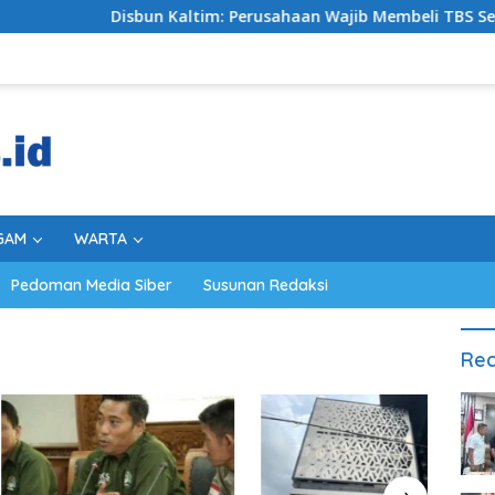
Disbun Kaltim: Perusahaan Wajib Membeli TBS Sesuai Kete
GAM
WARTA
Pedoman Media Siber
Susunan Redaksi
Rec