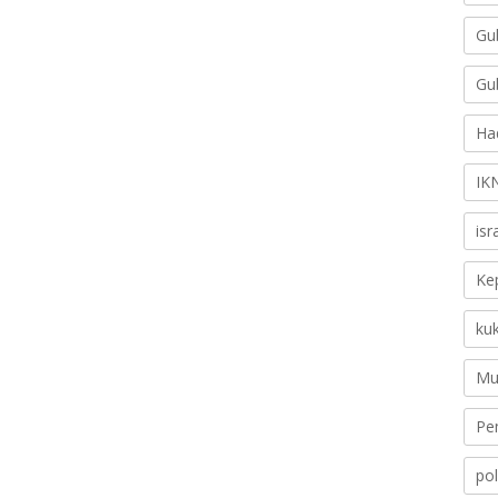
Gu
Gu
Ha
IK
is
Ke
ku
Mu
Pe
pol