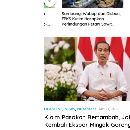
im: Perusahaan
Sambangi Wabup dan Disbun,
Petani S
li TBS Sesuai
FPKS Kutim Harapkan
Penurun
Melanggar Siap-
Perlindungan Petani Sawit
Meroket
 Sanksi
Swadaya
untuk Ke
HEADLINE
,
NEWS
,
Nusantara
Mei 21, 2022
Klaim Pasokan Bertambah, Jo
Kembali Ekspor Minyak Goren