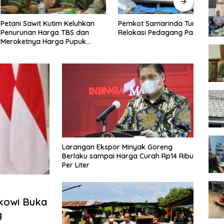
awit Kutim Keluhkan
Pemkot Samarinda Tunda
Warun
an Harga TBS dan
Relokasi Pedagang Pasar Pagi
Sama
nya Harga Pupuk
Digr
butuhan Kebun Sawit
Larangan Ekspor Minyak Goreng
Berlaku sampai Harga Curah Rp14 Ribu
Per Liter
kowi Buka
g