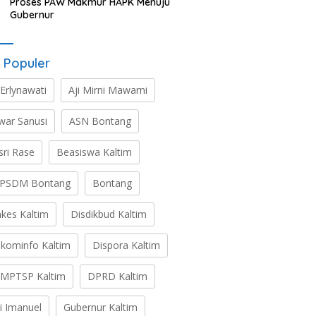
Proses PAW Makmur HAPK Menuju
Gubernur
 Populer
 Erlynawati
Aji Mirni Mawarni
war Sanusi
ASN Bontang
sri Rase
Beasiswa Kaltim
PSDM Bontang
Bontang
nkes Kaltim
Disdikbud Kaltim
skominfo Kaltim
Dispora Kaltim
MPTSP Kaltim
DPRD Kaltim
ti Imanuel
Gubernur Kaltim