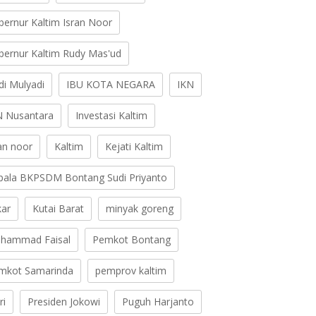
bernur Kaltim Isran Noor
bernur Kaltim Rudy Mas'ud
di Mulyadi
IBU KOTA NEGARA
IKN
N Nusantara
Investasi Kaltim
ran noor
Kaltim
Kejati Kaltim
pala BKPSDM Bontang Sudi Priyanto
kar
Kutai Barat
minyak goreng
hammad Faisal
Pemkot Bontang
mkot Samarinda
pemprov kaltim
ri
Presiden Jokowi
Puguh Harjanto