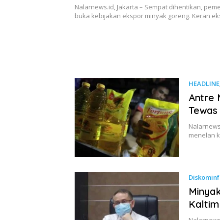
Nalarnews.id, Jakarta – Sempat dihentikan, pem
buka kebijakan ekspor minyak goreng. Keran e
HEADLINE
Antre 
Tewas
Nalarnews
menelan k
Diskominf
Minyak
Kaltim
Nalarnews