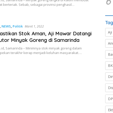
6
 berteriak. Sebab, sebagai provinsi penghasil…
Tag
,
NEWS
,
Politik
Maret 1, 2022
Aji
Pastikan Stok Aman, Aji Mawar Datangi
butor Minyak Goreng di Samarinda
An
.id, Samarinda – Minimnya stok minyak goreng dalam
pekan terakhir kerap menjadi keluhan masyarakat….
Ba
BK
Di
Di
DP
Ek