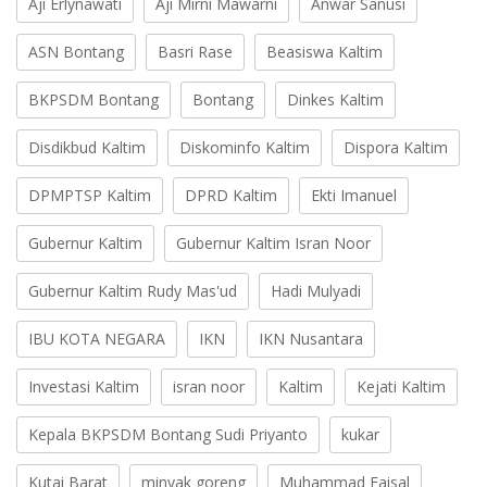
Aji Erlynawati
Aji Mirni Mawarni
Anwar Sanusi
ASN Bontang
Basri Rase
Beasiswa Kaltim
BKPSDM Bontang
Bontang
Dinkes Kaltim
Disdikbud Kaltim
Diskominfo Kaltim
Dispora Kaltim
DPMPTSP Kaltim
DPRD Kaltim
Ekti Imanuel
Gubernur Kaltim
Gubernur Kaltim Isran Noor
Gubernur Kaltim Rudy Mas'ud
Hadi Mulyadi
IBU KOTA NEGARA
IKN
IKN Nusantara
Investasi Kaltim
isran noor
Kaltim
Kejati Kaltim
Kepala BKPSDM Bontang Sudi Priyanto
kukar
Kutai Barat
minyak goreng
Muhammad Faisal