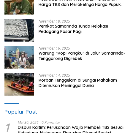
Harga TBS dan Meroketnya Harga Pupuk
untuk Kebutuhan Kebun Sawit
November 18, 2025
Pemkot Samarinda Tunda Relokasi
Pedagang Pasar Pagi
November 16, 2025
Warung “Kopi Pangku” di Jalur Samarinda-
Tenggarong Digrebek
November 14, 2025
Korban Tenggelam di Sungai Mahakam
Ditemukan Meninggal Dunia
Popular Post
1
Mei 30, 2026
0 Komentar
Disbun Kaltim: Perusahaan Wajib Membeli TBS Sesuai
Ketentuan, Melanggar Siap-siap Dikenai Sanksi