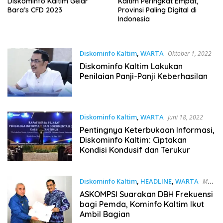
Diskominfo Kaltim Gelar
Kaltim Peringkat Empat,
Bara’s CFD 2023
Provinsi Paling Digital di
Indonesia
Diskominfo Kaltim
,
WARTA
Oktober 1, 2022
Diskominfo Kaltim Lakukan
Penilaian Panji-Panji Keberhasilan
Diskominfo Kaltim
,
WARTA
Juni 18, 2022
Pentingnya Keterbukaan Informasi,
Diskominfo Kaltim: Ciptakan
Kondisi Kondusif dan Terukur
Diskominfo Kaltim
,
HEADLINE
,
WARTA
Mei
9, 2022
ASKOMPSI Suarakan DBH Frekuensi
bagi Pemda, Kominfo Kaltim Ikut
Ambil Bagian