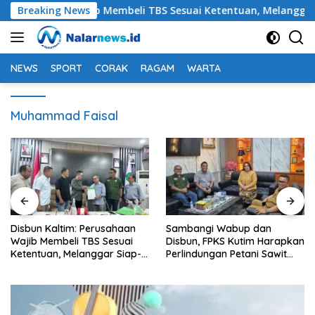
Langsung
rusahaan Wajib Membeli TBS Sesuai Ketentuan, Melanggar Siap-s
Breaking News
ke
konten
NEWS
SPORT
CORAK
RAGAM
WARTA
Muhammad Faisal
Sambangi Wabup dan
Petani Sawit Kutim Keluhkan
Disbun, FPKS Kutim Harapkan
Penurunan Harga TBS dan
Perlindungan Petani Sawit
Meroketnya Harga Pupuk
Swadaya
untuk Kebutuhan Kebun
Sawit