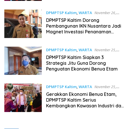
Usaha
DPMPTSP Kaltim
,
WARTA
November 26,
2022
DPMPTSP Kaltim Dorong
Pembangunan IKN Nusantara Jadi
Magnet Investasi Penanaman
Modal Asing
DPMPTSP Kaltim
,
WARTA
November 25,
2022
DPMPTSP Kaltim Siapkan 3
Strategis Jitu Guna Dorong
Penguatan Ekonomi Benua Etam
DPMPTSP Kaltim
,
WARTA
November 25,
2022
Gerakkan Ekonomi Benua Etam,
DPMPTSP Kaltim Serius
Kembangkan Kawasan Industri dan
KEK