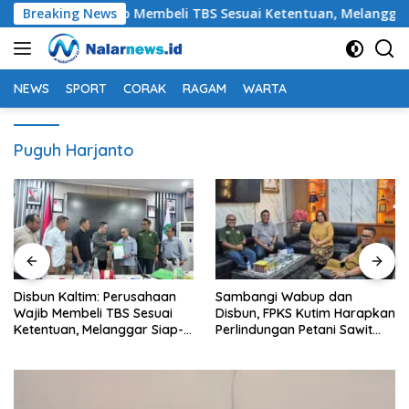
Langsung
rusahaan Wajib Membeli TBS Sesuai Ketentuan, Melanggar Siap-
Breaking News
ke
konten
NEWS
SPORT
CORAK
RAGAM
WARTA
Puguh Harjanto
Sambangi Wabup dan
Petani Sawit Kutim Keluhkan
Disbun, FPKS Kutim Harapkan
Penurunan Harga TBS dan
Perlindungan Petani Sawit
Meroketnya Harga Pupuk
Swadaya
untuk Kebutuhan Kebun
Sawit