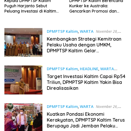
Kepala DPMPTSP Kaltim
DPMPTSP Kaltim Berencana
Puguh Harjanto Sebut
Kunker ke Australia:
Peluang Investasi di Kaltim
Gencarkan Promosi dan
Terbuka Lebar
Perkenalkan Investasi di
Kaltim
DPMPTSP Kaltim
,
WARTA
November 28,
2022
Kembangkan Strategi Kemitraan
Pelaku Usaha dengan UMKM,
DPMPTSP Kaltim Gelar
Matchmaking
DPMPTSP Kaltim
,
HEADLINE
,
WARTA
November 27, 2022
Target Investasi Kaltim Capai Rp54
Triliun, DPMPTSP Kaltim Yakin Bisa
Direalisasikan
DPMPTSP Kaltim
,
WARTA
November 26,
2022
Kuatkan Pondasi Ekonomi
Kerakyatan, DPMPTSP Kaltim Terus
Berupaya Jadi Jemban Pelaku