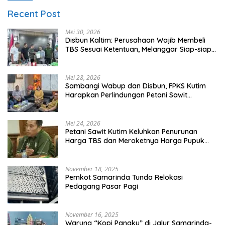
Recent Post
Mei 30, 2026
Disbun Kaltim: Perusahaan Wajib Membeli
TBS Sesuai Ketentuan, Melanggar Siap-siap
Dikenai Sanksi
Mei 28, 2026
Sambangi Wabup dan Disbun, FPKS Kutim
Harapkan Perlindungan Petani Sawit
Swadaya
Mei 24, 2026
Petani Sawit Kutim Keluhkan Penurunan
Harga TBS dan Meroketnya Harga Pupuk
untuk Kebutuhan Kebun Sawit
November 18, 2025
Pemkot Samarinda Tunda Relokasi
Pedagang Pasar Pagi
November 16, 2025
Warung “Kopi Pangku” di Jalur Samarinda-