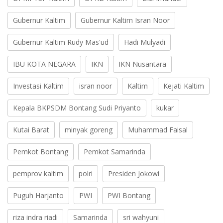
Gubernur Kaltim
Gubernur Kaltim Isran Noor
Gubernur Kaltim Rudy Mas'ud
Hadi Mulyadi
IBU KOTA NEGARA
IKN
IKN Nusantara
Investasi Kaltim
isran noor
Kaltim
Kejati Kaltim
Kepala BKPSDM Bontang Sudi Priyanto
kukar
Kutai Barat
minyak goreng
Muhammad Faisal
Pemkot Bontang
Pemkot Samarinda
pemprov kaltim
polri
Presiden Jokowi
Puguh Harjanto
PWI
PWI Bontang
riza indra riadi
Samarinda
sri wahyuni