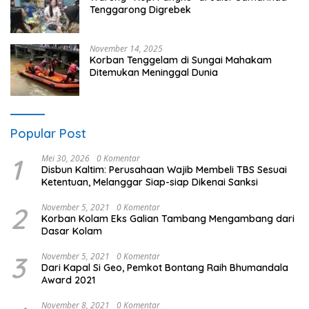
Tenggarong Digrebek
November 14, 2025
Korban Tenggelam di Sungai Mahakam
Ditemukan Meninggal Dunia
Popular Post
1
Mei 30, 2026
0 Komentar
Disbun Kaltim: Perusahaan Wajib Membeli TBS Sesuai
Ketentuan, Melanggar Siap-siap Dikenai Sanksi
2
November 5, 2021
0 Komentar
Korban Kolam Eks Galian Tambang Mengambang dari
Dasar Kolam
3
November 5, 2021
0 Komentar
Dari Kapal Si Geo, Pemkot Bontang Raih Bhumandala
Award 2021
November 8, 2021
0 Komentar