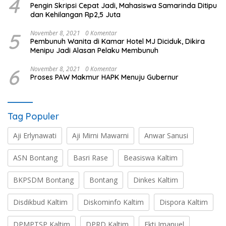
4
Pengin Skripsi Cepat Jadi, Mahasiswa Samarinda Ditipu
dan Kehilangan Rp2,5 Juta
5
November 8, 2021
0 Komentar
Pembunuh Wanita di Kamar Hotel MJ Diciduk, Dikira
Menipu Jadi Alasan Pelaku Membunuh
6
November 8, 2021
0 Komentar
Proses PAW Makmur HAPK Menuju Gubernur
Tag Populer
Aji Erlynawati
Aji Mirni Mawarni
Anwar Sanusi
ASN Bontang
Basri Rase
Beasiswa Kaltim
BKPSDM Bontang
Bontang
Dinkes Kaltim
Disdikbud Kaltim
Diskominfo Kaltim
Dispora Kaltim
DPMPTSP Kaltim
DPRD Kaltim
Ekti Imanuel