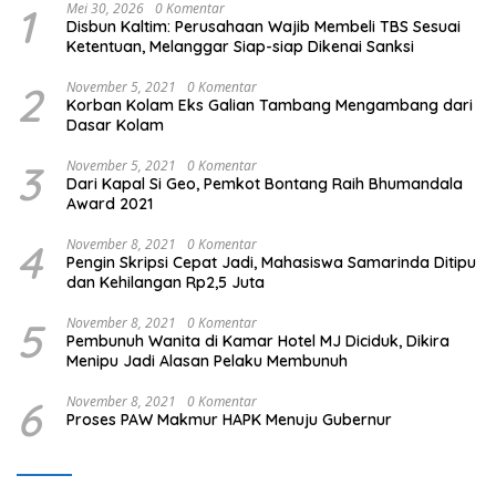
1
Mei 30, 2026
0 Komentar
Disbun Kaltim: Perusahaan Wajib Membeli TBS Sesuai
Ketentuan, Melanggar Siap-siap Dikenai Sanksi
2
November 5, 2021
0 Komentar
Korban Kolam Eks Galian Tambang Mengambang dari
Dasar Kolam
3
November 5, 2021
0 Komentar
Dari Kapal Si Geo, Pemkot Bontang Raih Bhumandala
Award 2021
4
November 8, 2021
0 Komentar
Pengin Skripsi Cepat Jadi, Mahasiswa Samarinda Ditipu
dan Kehilangan Rp2,5 Juta
5
November 8, 2021
0 Komentar
Pembunuh Wanita di Kamar Hotel MJ Diciduk, Dikira
Menipu Jadi Alasan Pelaku Membunuh
6
November 8, 2021
0 Komentar
Proses PAW Makmur HAPK Menuju Gubernur