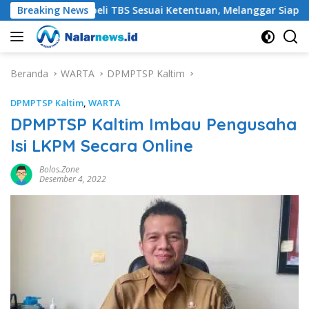
Langsung
ajib Membeli TBS Sesuai Ketentuan, Melanggar Siap-siap Diken
Breaking News
ke
konten
Beranda
WARTA
DPMPTSP Kaltim
DPMPTSP Kaltim
,
WARTA
DPMPTSP Kaltim Imbau Pengusaha
Isi LKPM Secara Online
Bolos.zone
Desember 4, 2022