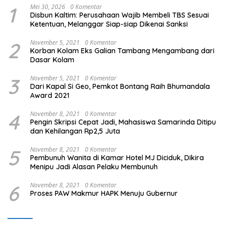
1
Mei 30, 2026
0 Komentar
Disbun Kaltim: Perusahaan Wajib Membeli TBS Sesuai
Ketentuan, Melanggar Siap-siap Dikenai Sanksi
2
November 5, 2021
0 Komentar
Korban Kolam Eks Galian Tambang Mengambang dari
Dasar Kolam
3
November 5, 2021
0 Komentar
Dari Kapal Si Geo, Pemkot Bontang Raih Bhumandala
Award 2021
4
November 8, 2021
0 Komentar
Pengin Skripsi Cepat Jadi, Mahasiswa Samarinda Ditipu
dan Kehilangan Rp2,5 Juta
5
November 8, 2021
0 Komentar
Pembunuh Wanita di Kamar Hotel MJ Diciduk, Dikira
Menipu Jadi Alasan Pelaku Membunuh
6
November 8, 2021
0 Komentar
Proses PAW Makmur HAPK Menuju Gubernur