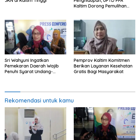
JKN di Kaltim Tinggi
Penghidupan, UPTD PPA
Kaltim Dorong Pemulihan
Ekonomi Pasca Kekerasan
Sri Wahyuni Ingatkan
Pemprov Kaltim Komitmen
Pemekaran Daerah Wajib
Berikan Layanan Kesehatan
Penuhi Syarat Undang-
Gratis Bagi Masyarakat
Undang
Rekomendasi untuk kamu