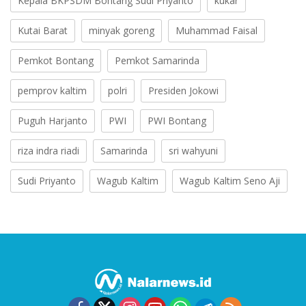
Kepala BKPSDM Bontang Sudi Priyanto
kukar
Kutai Barat
minyak goreng
Muhammad Faisal
Pemkot Bontang
Pemkot Samarinda
pemprov kaltim
polri
Presiden Jokowi
Puguh Harjanto
PWI
PWI Bontang
riza indra riadi
Samarinda
sri wahyuni
Sudi Priyanto
Wagub Kaltim
Wagub Kaltim Seno Aji