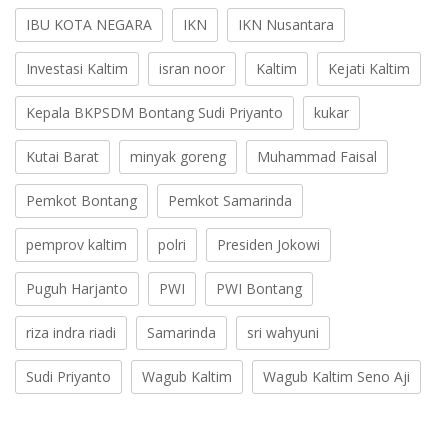
IBU KOTA NEGARA
IKN
IKN Nusantara
Investasi Kaltim
isran noor
Kaltim
Kejati Kaltim
Kepala BKPSDM Bontang Sudi Priyanto
kukar
Kutai Barat
minyak goreng
Muhammad Faisal
Pemkot Bontang
Pemkot Samarinda
pemprov kaltim
polri
Presiden Jokowi
Puguh Harjanto
PWI
PWI Bontang
riza indra riadi
Samarinda
sri wahyuni
Sudi Priyanto
Wagub Kaltim
Wagub Kaltim Seno Aji