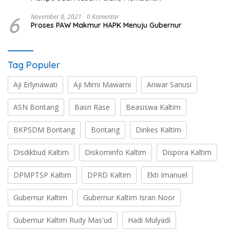
6
November 8, 2021
0 Komentar
Proses PAW Makmur HAPK Menuju Gubernur
Tag Populer
Aji Erlynawati
Aji Mirni Mawarni
Anwar Sanusi
ASN Bontang
Basri Rase
Beasiswa Kaltim
BKPSDM Bontang
Bontang
Dinkes Kaltim
Disdikbud Kaltim
Diskominfo Kaltim
Dispora Kaltim
DPMPTSP Kaltim
DPRD Kaltim
Ekti Imanuel
Gubernur Kaltim
Gubernur Kaltim Isran Noor
Gubernur Kaltim Rudy Mas'ud
Hadi Mulyadi