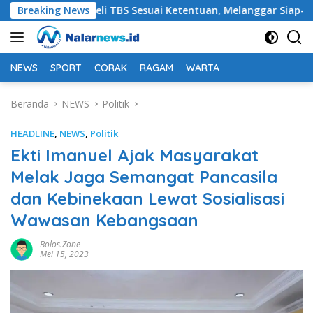
Langsung
ib Membeli TBS Sesuai Ketentuan, Melanggar Siap-siap Dikenai
Breaking News
ke
konten
NEWS
SPORT
CORAK
RAGAM
WARTA
Beranda
NEWS
Politik
HEADLINE
,
NEWS
,
Politik
Ekti Imanuel Ajak Masyarakat
Melak Jaga Semangat Pancasila
dan Kebinekaan Lewat Sosialisasi
Wawasan Kebangsaan
Bolos.zone
Mei 15, 2023