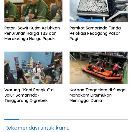
Petani Sawit Kutim Keluhkan
Pemkot Samarinda Tunda
Penurunan Harga TBS dan
Relokasi Pedagang Pasar
Meroketnya Harga Pupuk
Pagi
untuk Kebutuhan Kebun
Sawit
Warung “Kopi Pangku” di
Korban Tenggelam di Sungai
Jalur Samarinda-
Mahakam Ditemukan
Tenggarong Digrebek
Meninggal Dunia
Rekomendasi untuk kamu