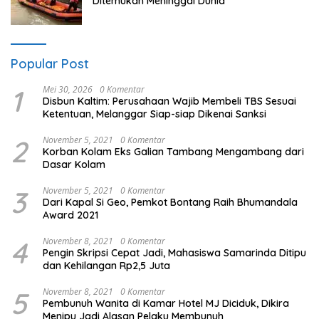
Ditemukan Meninggal Dunia
Popular Post
1
Mei 30, 2026
0 Komentar
Disbun Kaltim: Perusahaan Wajib Membeli TBS Sesuai
Ketentuan, Melanggar Siap-siap Dikenai Sanksi
2
November 5, 2021
0 Komentar
Korban Kolam Eks Galian Tambang Mengambang dari
Dasar Kolam
3
November 5, 2021
0 Komentar
Dari Kapal Si Geo, Pemkot Bontang Raih Bhumandala
Award 2021
4
November 8, 2021
0 Komentar
Pengin Skripsi Cepat Jadi, Mahasiswa Samarinda Ditipu
dan Kehilangan Rp2,5 Juta
5
November 8, 2021
0 Komentar
Pembunuh Wanita di Kamar Hotel MJ Diciduk, Dikira
Menipu Jadi Alasan Pelaku Membunuh