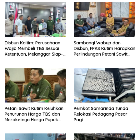
Disbun Kaltim: Perusahaan
Sambangi Wabup dan
Wajib Membeli TBS Sesuai
Disbun, FPKS Kutim Harapkan
Ketentuan, Melanggar Siap-
Perlindungan Petani Sawit
siap Dikenai Sanksi
Swadaya
Petani Sawit Kutim Keluhkan
Pemkot Samarinda Tunda
Penurunan Harga TBS dan
Relokasi Pedagang Pasar
Meroketnya Harga Pupuk
Pagi
untuk Kebutuhan Kebun
Sawit