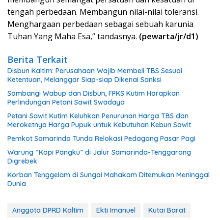
tengah perbedaan. Membangun nilai-nilai toleransi.
Menghargaan perbedaan sebagai sebuah karunia
Tuhan Yang Maha Esa,” tandasnya.
(pewarta/jr/d1)
Berita Terkait
Disbun Kaltim: Perusahaan Wajib Membeli TBS Sesuai
Ketentuan, Melanggar Siap-siap Dikenai Sanksi
Sambangi Wabup dan Disbun, FPKS Kutim Harapkan
Perlindungan Petani Sawit Swadaya
Petani Sawit Kutim Keluhkan Penurunan Harga TBS dan
Meroketnya Harga Pupuk untuk Kebutuhan Kebun Sawit
Pemkot Samarinda Tunda Relokasi Pedagang Pasar Pagi
Warung “Kopi Pangku” di Jalur Samarinda-Tenggarong
Digrebek
Korban Tenggelam di Sungai Mahakam Ditemukan Meninggal
Dunia
Anggota DPRD Kaltim
Ekti Imanuel
Kutai Barat