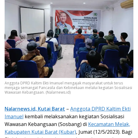
Anggota DPRD Kaltim Ekti Imanuel mengajak masyarakat untuk terus
menjaga semangat Pancasila dan Kebinekaan melalui kegiatan Sosialisasi
Wawasan Kebangsaan. (Nalarnews.id)
Nalarnews.id, Kutai Barat
–
Anggota DPRD Kaltim Ekti
Imanuel
kembali melaksanakan kegiatan Sosialisasi
Wawasan Kebangsaan (Sosbang) di
Kecamatan Melak,
Kabupaten Kutai Barat (Kubar)
, Jumat (12/5/2023). Bagi