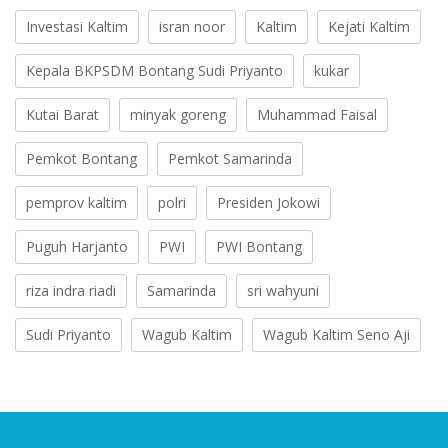
Investasi Kaltim
isran noor
Kaltim
Kejati Kaltim
Kepala BKPSDM Bontang Sudi Priyanto
kukar
Kutai Barat
minyak goreng
Muhammad Faisal
Pemkot Bontang
Pemkot Samarinda
pemprov kaltim
polri
Presiden Jokowi
Puguh Harjanto
PWI
PWI Bontang
riza indra riadi
Samarinda
sri wahyuni
Sudi Priyanto
Wagub Kaltim
Wagub Kaltim Seno Aji