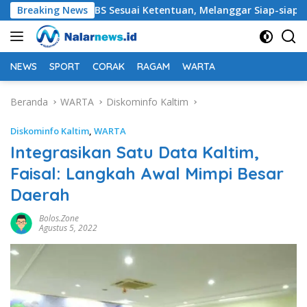
Langsung
Membeli TBS Sesuai Ketentuan, Melanggar Siap-siap Dikenai Sa
Breaking News
ke
konten
NEWS
SPORT
CORAK
RAGAM
WARTA
Beranda
WARTA
Diskominfo Kaltim
Diskominfo Kaltim
,
WARTA
Integrasikan Satu Data Kaltim,
Faisal: Langkah Awal Mimpi Besar
Daerah
Bolos.zone
Agustus 5, 2022