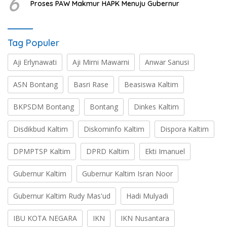
6
Proses PAW Makmur HAPK Menuju Gubernur
Tag Populer
Aji Erlynawati
Aji Mirni Mawarni
Anwar Sanusi
ASN Bontang
Basri Rase
Beasiswa Kaltim
BKPSDM Bontang
Bontang
Dinkes Kaltim
Disdikbud Kaltim
Diskominfo Kaltim
Dispora Kaltim
DPMPTSP Kaltim
DPRD Kaltim
Ekti Imanuel
Gubernur Kaltim
Gubernur Kaltim Isran Noor
Gubernur Kaltim Rudy Mas'ud
Hadi Mulyadi
IBU KOTA NEGARA
IKN
IKN Nusantara