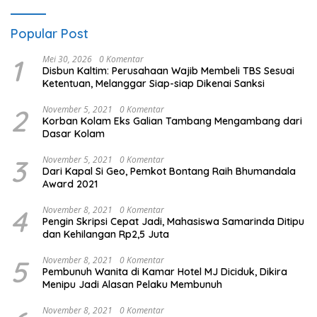
Popular Post
1
Mei 30, 2026
0 Komentar
Disbun Kaltim: Perusahaan Wajib Membeli TBS Sesuai
Ketentuan, Melanggar Siap-siap Dikenai Sanksi
2
November 5, 2021
0 Komentar
Korban Kolam Eks Galian Tambang Mengambang dari
Dasar Kolam
3
November 5, 2021
0 Komentar
Dari Kapal Si Geo, Pemkot Bontang Raih Bhumandala
Award 2021
4
November 8, 2021
0 Komentar
Pengin Skripsi Cepat Jadi, Mahasiswa Samarinda Ditipu
dan Kehilangan Rp2,5 Juta
5
November 8, 2021
0 Komentar
Pembunuh Wanita di Kamar Hotel MJ Diciduk, Dikira
Menipu Jadi Alasan Pelaku Membunuh
November 8, 2021
0 Komentar