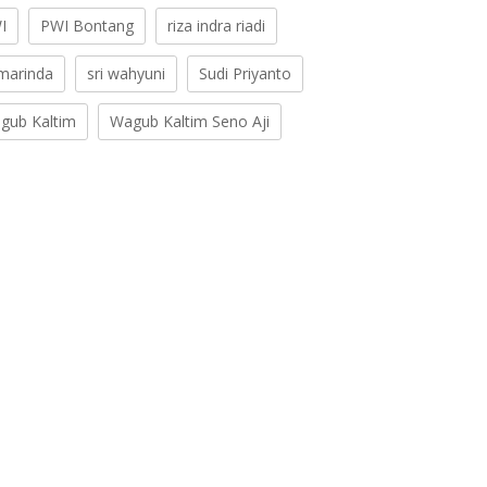
I
PWI Bontang
riza indra riadi
marinda
sri wahyuni
Sudi Priyanto
gub Kaltim
Wagub Kaltim Seno Aji