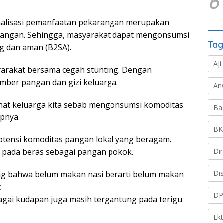
6
malisasi pemanfaatan pekarangan merupakan
 pangan. Sehingga, masyarakat dapat mengonsumsi
Tag
g dan aman (B2SA).
Aji
yarakat bersama cegah stunting. Dengan
ber pangan dan gizi keluarga.
An
 sehat keluarga kita sebab mengonsumsi komoditas
Ba
apnya.
BK
otensi komoditas pangan lokal yang beragam.
Di
pada beras sebagai pangan pokok.
Di
ang bahwa belum makan nasi berarti belum makan
t
DP
agai kudapan juga masih tergantung pada terigu
Ek