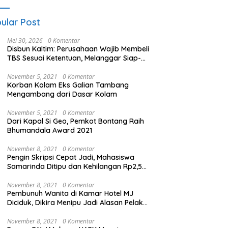
ular Post
Mei 30, 2026
0 Komentar
Disbun Kaltim: Perusahaan Wajib Membeli
TBS Sesuai Ketentuan, Melanggar Siap-
siap Dikenai Sanksi
November 5, 2021
0 Komentar
Korban Kolam Eks Galian Tambang
Mengambang dari Dasar Kolam
November 5, 2021
0 Komentar
Dari Kapal Si Geo, Pemkot Bontang Raih
Bhumandala Award 2021
November 8, 2021
0 Komentar
Pengin Skripsi Cepat Jadi, Mahasiswa
Samarinda Ditipu dan Kehilangan Rp2,5
Juta
November 8, 2021
0 Komentar
Pembunuh Wanita di Kamar Hotel MJ
Diciduk, Dikira Menipu Jadi Alasan Pelaku
Membunuh
November 8, 2021
0 Komentar