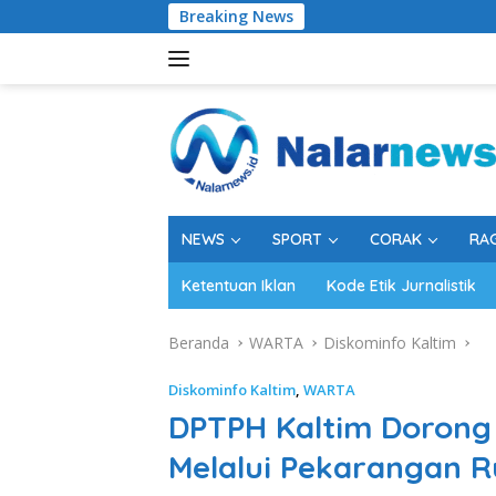
Langsung
Breaking News
Disb
ke
konten
NEWS
SPORT
CORAK
RA
Ketentuan Iklan
Kode Etik Jurnalistik
Beranda
WARTA
Diskominfo Kaltim
Diskominfo Kaltim
,
WARTA
DPTPH Kaltim Dorong
Melalui Pekarangan 