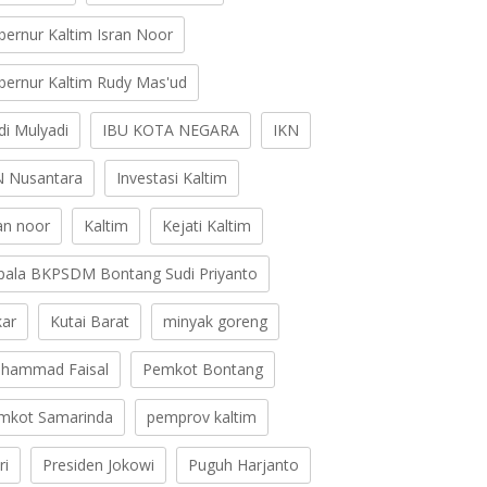
bernur Kaltim Isran Noor
bernur Kaltim Rudy Mas'ud
di Mulyadi
IBU KOTA NEGARA
IKN
N Nusantara
Investasi Kaltim
ran noor
Kaltim
Kejati Kaltim
pala BKPSDM Bontang Sudi Priyanto
kar
Kutai Barat
minyak goreng
hammad Faisal
Pemkot Bontang
mkot Samarinda
pemprov kaltim
ri
Presiden Jokowi
Puguh Harjanto