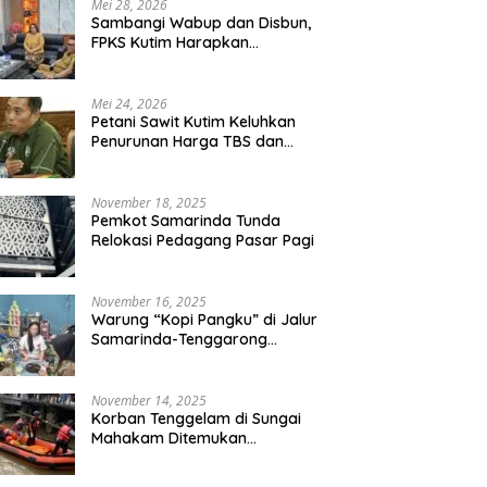
Mei 28, 2026
Sambangi Wabup dan Disbun,
FPKS Kutim Harapkan
Perlindungan Petani Sawit
Swadaya
Mei 24, 2026
Petani Sawit Kutim Keluhkan
Penurunan Harga TBS dan
Meroketnya Harga Pupuk
untuk Kebutuhan Kebun Sawit
November 18, 2025
Pemkot Samarinda Tunda
Relokasi Pedagang Pasar Pagi
November 16, 2025
Warung “Kopi Pangku” di Jalur
Samarinda-Tenggarong
Digrebek
November 14, 2025
Korban Tenggelam di Sungai
Mahakam Ditemukan
Meninggal Dunia