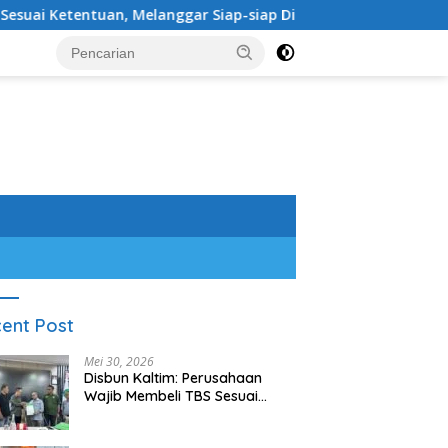
langgar Siap-siap Dikenai Sanksi
Sambangi Wabup dan 
ent Post
Mei 30, 2026
Disbun Kaltim: Perusahaan
Wajib Membeli TBS Sesuai
Ketentuan, Melanggar Siap-
siap Dikenai Sanksi