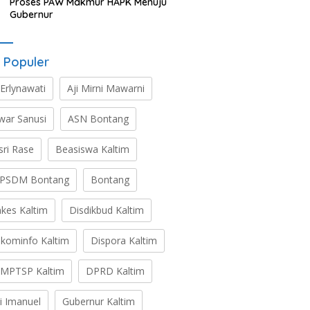
Proses PAW Makmur HAPK Menuju
Gubernur
 Populer
 Erlynawati
Aji Mirni Mawarni
war Sanusi
ASN Bontang
sri Rase
Beasiswa Kaltim
PSDM Bontang
Bontang
nkes Kaltim
Disdikbud Kaltim
skominfo Kaltim
Dispora Kaltim
MPTSP Kaltim
DPRD Kaltim
ti Imanuel
Gubernur Kaltim