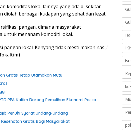
an komoditas lokal lainnya yang ada di sekitar
Gu
 diolah berbagai kudapan yang sehat dan lezat.
Gu
versifikasi pangan, dimana masyarakat
a untuk menanam komoditi lokal.
Ha
 pangan lokal. Kenyang tidak mesti makan nasi,”
IK
fokaltim)
is
Ke
an Gratis Tetap Utamakan Mutu
krasi
ku
ggi
Mu
PTD PPA Kaltim Dorong Pemulihan Ekonomi Pasca
Pe
ajib Penuhi Syarat Undang-Undang
 Kesehatan Gratis Bagi Masyarakat
pol