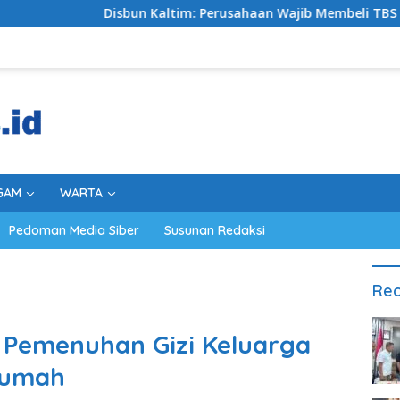
un Kaltim: Perusahaan Wajib Membeli TBS Sesuai Ketentuan, Me
GAM
WARTA
Pedoman Media Siber
Susunan Redaksi
Rec
 Pemenuhan Gizi Keluarga
Rumah