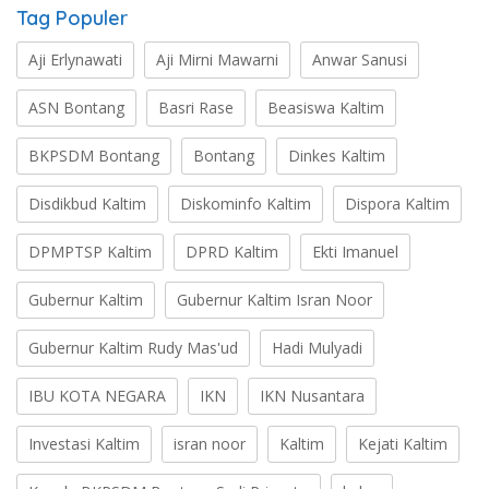
Tag Populer
Aji Erlynawati
Aji Mirni Mawarni
Anwar Sanusi
ASN Bontang
Basri Rase
Beasiswa Kaltim
BKPSDM Bontang
Bontang
Dinkes Kaltim
Disdikbud Kaltim
Diskominfo Kaltim
Dispora Kaltim
DPMPTSP Kaltim
DPRD Kaltim
Ekti Imanuel
Gubernur Kaltim
Gubernur Kaltim Isran Noor
Gubernur Kaltim Rudy Mas'ud
Hadi Mulyadi
IBU KOTA NEGARA
IKN
IKN Nusantara
Investasi Kaltim
isran noor
Kaltim
Kejati Kaltim