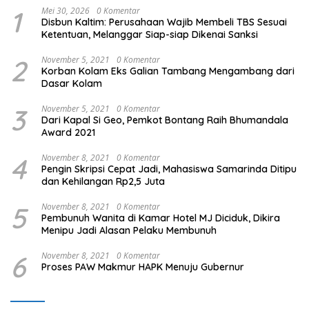
1
Mei 30, 2026
0 Komentar
Disbun Kaltim: Perusahaan Wajib Membeli TBS Sesuai
Ketentuan, Melanggar Siap-siap Dikenai Sanksi
2
November 5, 2021
0 Komentar
Korban Kolam Eks Galian Tambang Mengambang dari
Dasar Kolam
3
November 5, 2021
0 Komentar
Dari Kapal Si Geo, Pemkot Bontang Raih Bhumandala
Award 2021
4
November 8, 2021
0 Komentar
Pengin Skripsi Cepat Jadi, Mahasiswa Samarinda Ditipu
dan Kehilangan Rp2,5 Juta
5
November 8, 2021
0 Komentar
Pembunuh Wanita di Kamar Hotel MJ Diciduk, Dikira
Menipu Jadi Alasan Pelaku Membunuh
6
November 8, 2021
0 Komentar
Proses PAW Makmur HAPK Menuju Gubernur