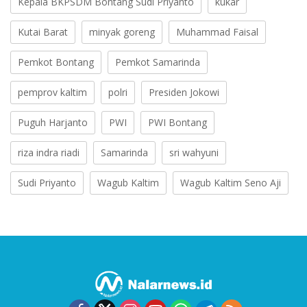
Kepala BKPSDM Bontang Sudi Priyanto
kukar
Kutai Barat
minyak goreng
Muhammad Faisal
Pemkot Bontang
Pemkot Samarinda
pemprov kaltim
polri
Presiden Jokowi
Puguh Harjanto
PWI
PWI Bontang
riza indra riadi
Samarinda
sri wahyuni
Sudi Priyanto
Wagub Kaltim
Wagub Kaltim Seno Aji