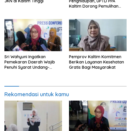
JKN di Kaltim Tinggi
Penghidupan, UPTD PPA
Kaltim Dorong Pemulihan
Ekonomi Pasca Kekerasan
Sri Wahyuni Ingatkan
Pemprov Kaltim Komitmen
Pemekaran Daerah Wajib
Berikan Layanan Kesehatan
Penuhi Syarat Undang-
Gratis Bagi Masyarakat
Undang
Rekomendasi untuk kamu