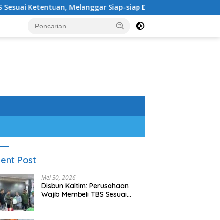
elanggar Siap-siap Dikenai Sanksi
Sambangi Wabup da
ent Post
Mei 30, 2026
Disbun Kaltim: Perusahaan
Wajib Membeli TBS Sesuai
Ketentuan, Melanggar Siap-
siap Dikenai Sanksi