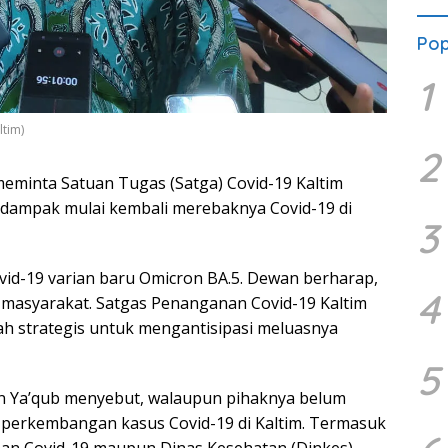
Pop
1
tim)
2
eminta Satuan Tugas (Satga) Covid-19 Kaltim
 dampak mulai kembali merebaknya Covid-19 di
3
id-19 varian baru Omicron BA.5. Dewan berharap,
4
i masyarakat. Satgas Penanganan Covid-19 Kaltim
ah strategis untuk mengantisipasi meluasnya
5
n Ya’qub menyebut, walaupun pihaknya belum
perkembangan kasus Covid-19 di Kaltim. Termasuk