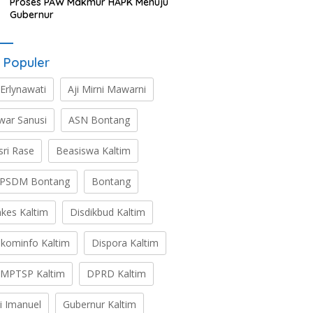
Proses PAW Makmur HAPK Menuju
Gubernur
 Populer
 Erlynawati
Aji Mirni Mawarni
war Sanusi
ASN Bontang
sri Rase
Beasiswa Kaltim
PSDM Bontang
Bontang
nkes Kaltim
Disdikbud Kaltim
skominfo Kaltim
Dispora Kaltim
MPTSP Kaltim
DPRD Kaltim
ti Imanuel
Gubernur Kaltim