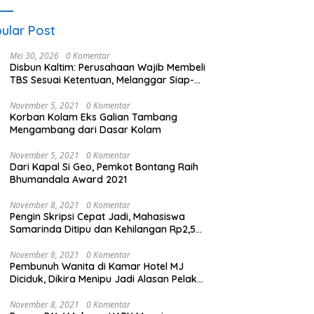
ular Post
Mei 30, 2026
0 Komentar
Disbun Kaltim: Perusahaan Wajib Membeli
TBS Sesuai Ketentuan, Melanggar Siap-
siap Dikenai Sanksi
November 5, 2021
0 Komentar
Korban Kolam Eks Galian Tambang
Mengambang dari Dasar Kolam
November 5, 2021
0 Komentar
Dari Kapal Si Geo, Pemkot Bontang Raih
Bhumandala Award 2021
November 8, 2021
0 Komentar
Pengin Skripsi Cepat Jadi, Mahasiswa
Samarinda Ditipu dan Kehilangan Rp2,5
Juta
November 8, 2021
0 Komentar
Pembunuh Wanita di Kamar Hotel MJ
Diciduk, Dikira Menipu Jadi Alasan Pelaku
Membunuh
November 8, 2021
0 Komentar