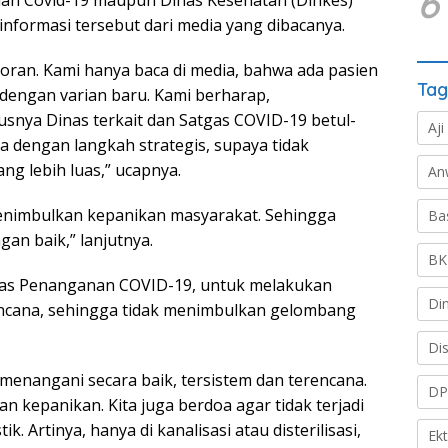
6
anan Covid-19 maupun Dinas Kesehatan (Dinkes)
 informasi tersebut dari media yang dibacanya.
oran. Kami hanya baca di media, bahwa ada pasien
Tag
 dengan varian baru. Kami berharap,
snya Dinas terkait dan Satgas COVID-19 betul-
Aji
 dengan langkah strategis, supaya tidak
ng lebih luas,” ucapnya.
An
menimbulkan kepanikan masyarakat. Sehingga
Ba
gan baik,” lanjutnya.
BK
atgas Penanganan COVID-19, untuk melakukan
Di
encana, sehingga tidak menimbulkan gelombang
Di
enangani secara baik, tersistem dan terencana.
DP
 kepanikan. Kita juga berdoa agar tidak terjadi
tik. Artinya, hanya di kanalisasi atau disterilisasi,
Ek