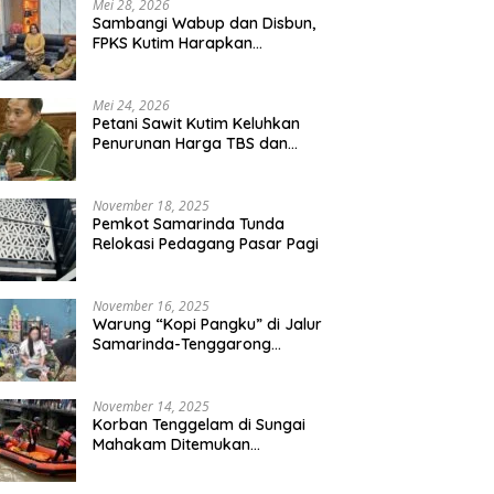
Mei 28, 2026
Sambangi Wabup dan Disbun,
FPKS Kutim Harapkan
Perlindungan Petani Sawit
Swadaya
Mei 24, 2026
Petani Sawit Kutim Keluhkan
Penurunan Harga TBS dan
Meroketnya Harga Pupuk
untuk Kebutuhan Kebun Sawit
November 18, 2025
Pemkot Samarinda Tunda
Relokasi Pedagang Pasar Pagi
November 16, 2025
Warung “Kopi Pangku” di Jalur
Samarinda-Tenggarong
Digrebek
November 14, 2025
Korban Tenggelam di Sungai
Mahakam Ditemukan
Meninggal Dunia