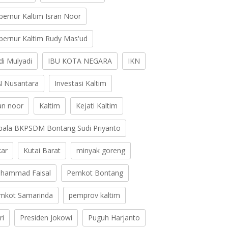
bernur Kaltim Isran Noor
bernur Kaltim Rudy Mas'ud
di Mulyadi
IBU KOTA NEGARA
IKN
N Nusantara
Investasi Kaltim
ran noor
Kaltim
Kejati Kaltim
pala BKPSDM Bontang Sudi Priyanto
kar
Kutai Barat
minyak goreng
hammad Faisal
Pemkot Bontang
mkot Samarinda
pemprov kaltim
ri
Presiden Jokowi
Puguh Harjanto