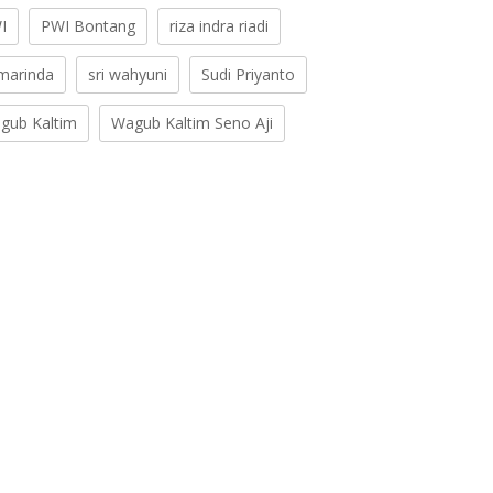
I
PWI Bontang
riza indra riadi
marinda
sri wahyuni
Sudi Priyanto
gub Kaltim
Wagub Kaltim Seno Aji