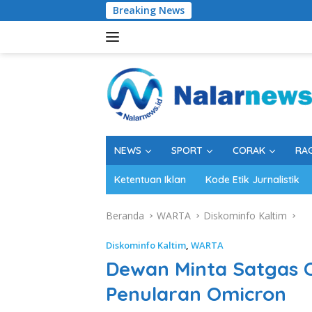
Langsung
Breaking News
Di
ke
konten
NEWS
SPORT
CORAK
RA
Ketentuan Iklan
Kode Etik Jurnalistik
Beranda
WARTA
Diskominfo Kaltim
Diskominfo Kaltim
,
WARTA
Dewan Minta Satgas Co
Penularan Omicron