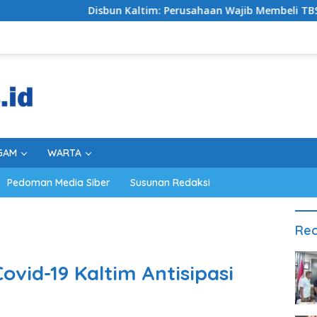
sbun Kaltim: Perusahaan Wajib Membeli TBS Sesuai Ketentuan, M
GAM
WARTA
Pedoman Media Siber
Susunan Redaksi
Rec
vid-19 Kaltim Antisipasi