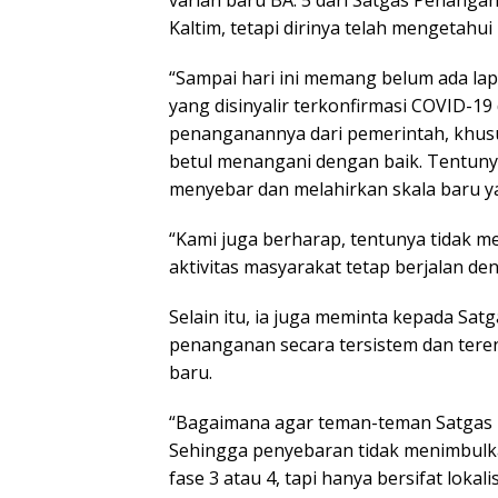
varian baru BA. 5 dari Satgas Penang
Kaltim, tetapi dirinya telah mengetahui
“Sampai hari ini memang belum ada lap
yang disinyalir terkonfirmasi COVID-19
penanganannya dari pemerintah, khusu
betul menangani dengan baik. Tentunya
menyebar dan melahirkan skala baru ya
“Kami juga berharap, tentunya tidak 
aktivitas masyarakat tetap berjalan den
Selain itu, ia juga meminta kepada S
penanganan secara tersistem dan ter
baru.
“Bagaimana agar teman-teman Satgas m
Sehingga penyebaran tidak menimbulkan
fase 3 atau 4, tapi hanya bersifat lokalis