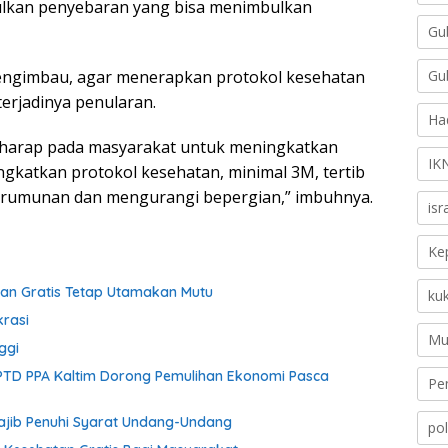
lkan penyebaran yang bisa menimbulkan
Gu
Gu
engimbau, agar menerapkan protokol kesehatan
erjadinya penularan.
Ha
berharap pada masyarakat untuk meningkatkan
IK
katkan protokol kesehatan, minimal 3M, tertib
rumunan dan mengurangi bepergian,” imbuhnya.
is
Ke
an Gratis Tetap Utamakan Mutu
ku
krasi
Mu
ggi
PTD PPA Kaltim Dorong Pemulihan Ekonomi Pasca
Pe
ajib Penuhi Syarat Undang-Undang
pol