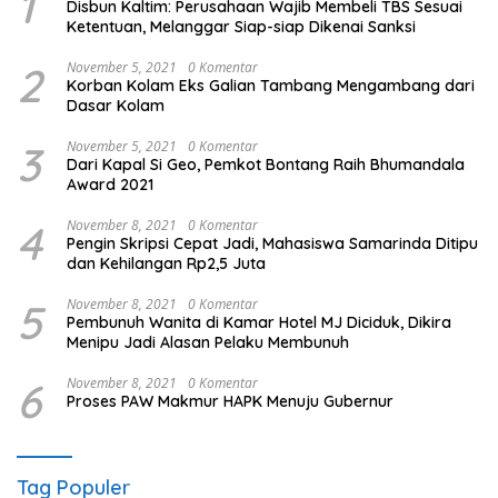
1
Disbun Kaltim: Perusahaan Wajib Membeli TBS Sesuai
Ketentuan, Melanggar Siap-siap Dikenai Sanksi
2
November 5, 2021
0 Komentar
Korban Kolam Eks Galian Tambang Mengambang dari
Dasar Kolam
3
November 5, 2021
0 Komentar
Dari Kapal Si Geo, Pemkot Bontang Raih Bhumandala
Award 2021
4
November 8, 2021
0 Komentar
Pengin Skripsi Cepat Jadi, Mahasiswa Samarinda Ditipu
dan Kehilangan Rp2,5 Juta
5
November 8, 2021
0 Komentar
Pembunuh Wanita di Kamar Hotel MJ Diciduk, Dikira
Menipu Jadi Alasan Pelaku Membunuh
6
November 8, 2021
0 Komentar
Proses PAW Makmur HAPK Menuju Gubernur
Tag Populer