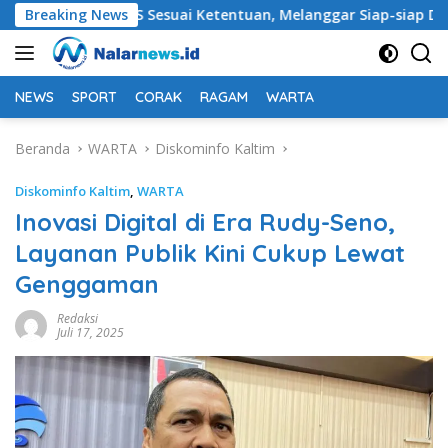
Langsung
embeli TBS Sesuai Ketentuan, Melanggar Siap-siap Dikenai Sank
Breaking News
ke
konten
NEWS
SPORT
CORAK
RAGAM
WARTA
Beranda
WARTA
Diskominfo Kaltim
Diskominfo Kaltim
,
WARTA
Inovasi Digital di Era Rudy-Seno,
Layanan Publik Kini Cukup Lewat
Genggaman
Redaksi
Juli 17, 2025