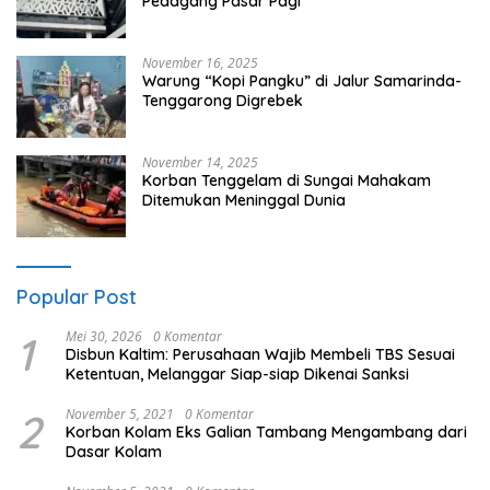
Pedagang Pasar Pagi
November 16, 2025
Warung “Kopi Pangku” di Jalur Samarinda-
Tenggarong Digrebek
November 14, 2025
Korban Tenggelam di Sungai Mahakam
Ditemukan Meninggal Dunia
Popular Post
1
Mei 30, 2026
0 Komentar
Disbun Kaltim: Perusahaan Wajib Membeli TBS Sesuai
Ketentuan, Melanggar Siap-siap Dikenai Sanksi
2
November 5, 2021
0 Komentar
Korban Kolam Eks Galian Tambang Mengambang dari
Dasar Kolam