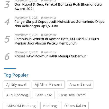
3
November 5, 2021
0 Komentar
Dari Kapal Si Geo, Pemkot Bontang Raih Bhumandala
Award 2021
4
November 8, 2021
0 Komentar
Pengin Skripsi Cepat Jadi, Mahasiswa Samarinda Ditipu
dan Kehilangan Rp2,5 Juta
5
November 8, 2021
0 Komentar
Pembunuh Wanita di Kamar Hotel MJ Diciduk, Dikira
Menipu Jadi Alasan Pelaku Membunuh
6
November 8, 2021
0 Komentar
Proses PAW Makmur HAPK Menuju Gubernur
Tag Populer
Aji Erlynawati
Aji Mirni Mawarni
Anwar Sanusi
ASN Bontang
Basri Rase
Beasiswa Kaltim
BKPSDM Bontang
Bontang
Dinkes Kaltim