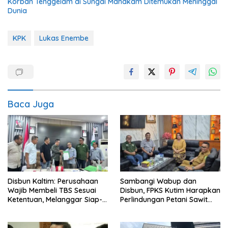
Korban Tenggelam di Sungai Mahakam Ditemukan Meninggal
Dunia
KPK
Lukas Enembe
Baca Juga
Disbun Kaltim: Perusahaan
Sambangi Wabup dan
Wajib Membeli TBS Sesuai
Disbun, FPKS Kutim Harapkan
Ketentuan, Melanggar Siap-
Perlindungan Petani Sawit
siap Dikenai Sanksi
Swadaya