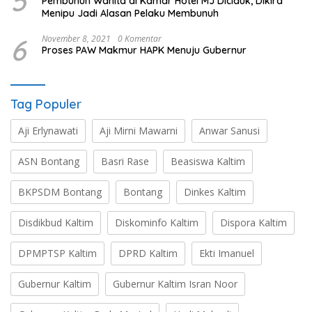
5
Pembunuh Wanita di Kamar Hotel MJ Diciduk, Dikira
Menipu Jadi Alasan Pelaku Membunuh
6
November 8, 2021
0 Komentar
Proses PAW Makmur HAPK Menuju Gubernur
Tag Populer
Aji Erlynawati
Aji Mirni Mawarni
Anwar Sanusi
ASN Bontang
Basri Rase
Beasiswa Kaltim
BKPSDM Bontang
Bontang
Dinkes Kaltim
Disdikbud Kaltim
Diskominfo Kaltim
Dispora Kaltim
DPMPTSP Kaltim
DPRD Kaltim
Ekti Imanuel
Gubernur Kaltim
Gubernur Kaltim Isran Noor