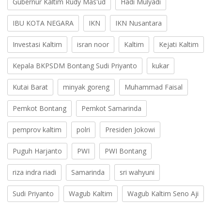
Gubernur Kaltim Rudy Mas'ud
Hadi Mulyadi
IBU KOTA NEGARA
IKN
IKN Nusantara
Investasi Kaltim
isran noor
Kaltim
Kejati Kaltim
Kepala BKPSDM Bontang Sudi Priyanto
kukar
Kutai Barat
minyak goreng
Muhammad Faisal
Pemkot Bontang
Pemkot Samarinda
pemprov kaltim
polri
Presiden Jokowi
Puguh Harjanto
PWI
PWI Bontang
riza indra riadi
Samarinda
sri wahyuni
Sudi Priyanto
Wagub Kaltim
Wagub Kaltim Seno Aji