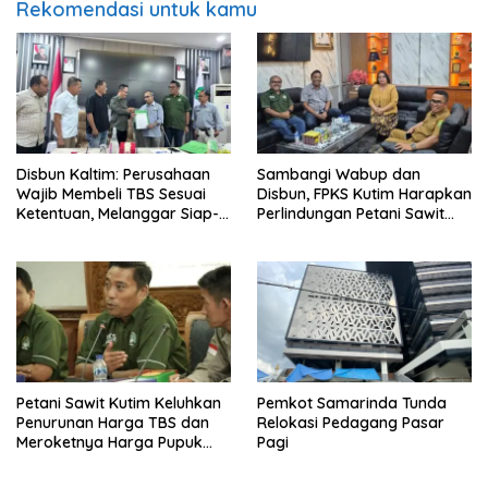
Rekomendasi untuk kamu
Disbun Kaltim: Perusahaan
Sambangi Wabup dan
Wajib Membeli TBS Sesuai
Disbun, FPKS Kutim Harapkan
Ketentuan, Melanggar Siap-
Perlindungan Petani Sawit
siap Dikenai Sanksi
Swadaya
Petani Sawit Kutim Keluhkan
Pemkot Samarinda Tunda
Penurunan Harga TBS dan
Relokasi Pedagang Pasar
Meroketnya Harga Pupuk
Pagi
untuk Kebutuhan Kebun
Sawit