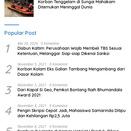
Korban Tenggelam di Sungai Mahakam
Ditemukan Meninggal Dunia
Popular Post
1
Mei 30, 2026
0 Komentar
Disbun Kaltim: Perusahaan Wajib Membeli TBS Sesuai
Ketentuan, Melanggar Siap-siap Dikenai Sanksi
2
November 5, 2021
0 Komentar
Korban Kolam Eks Galian Tambang Mengambang dari
Dasar Kolam
3
November 5, 2021
0 Komentar
Dari Kapal Si Geo, Pemkot Bontang Raih Bhumandala
Award 2021
4
November 8, 2021
0 Komentar
Pengin Skripsi Cepat Jadi, Mahasiswa Samarinda Ditipu
dan Kehilangan Rp2,5 Juta
November 8, 2021
0 Komentar