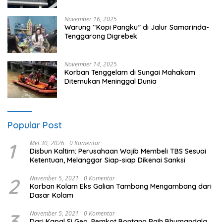
November 16, 2025
Warung “Kopi Pangku” di Jalur Samarinda-
Tenggarong Digrebek
November 14, 2025
Korban Tenggelam di Sungai Mahakam
Ditemukan Meninggal Dunia
Popular Post
1
Mei 30, 2026
0 Komentar
Disbun Kaltim: Perusahaan Wajib Membeli TBS Sesuai
Ketentuan, Melanggar Siap-siap Dikenai Sanksi
2
November 5, 2021
0 Komentar
Korban Kolam Eks Galian Tambang Mengambang dari
Dasar Kolam
3
November 5, 2021
0 Komentar
Dari Kapal Si Geo, Pemkot Bontang Raih Bhumandala