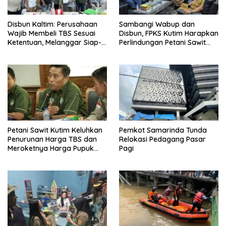
Disbun Kaltim: Perusahaan
Sambangi Wabup dan
Wajib Membeli TBS Sesuai
Disbun, FPKS Kutim Harapkan
Ketentuan, Melanggar Siap-
Perlindungan Petani Sawit
siap Dikenai Sanksi
Swadaya
Petani Sawit Kutim Keluhkan
Pemkot Samarinda Tunda
Penurunan Harga TBS dan
Relokasi Pedagang Pasar
Meroketnya Harga Pupuk
Pagi
untuk Kebutuhan Kebun
Sawit