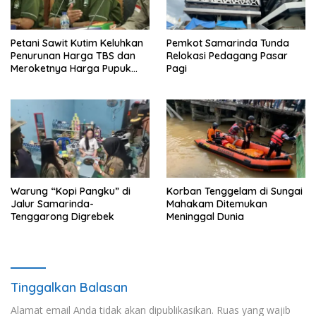
Petani Sawit Kutim Keluhkan
Pemkot Samarinda Tunda
Penurunan Harga TBS dan
Relokasi Pedagang Pasar
Meroketnya Harga Pupuk
Pagi
untuk Kebutuhan Kebun
Sawit
Warung “Kopi Pangku” di
Korban Tenggelam di Sungai
Jalur Samarinda-
Mahakam Ditemukan
Tenggarong Digrebek
Meninggal Dunia
Tinggalkan Balasan
Alamat email Anda tidak akan dipublikasikan.
Ruas yang wajib