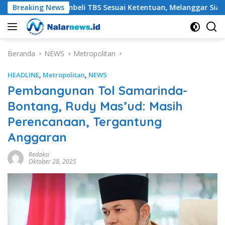
Langsung
 Wajib Membeli TBS Sesuai Ketentuan, Melanggar Siap-siap Dike
Breaking News
ke
konten
Beranda
NEWS
Metropolitan
HEADLINE
,
Metropolitan
,
NEWS
Pembangunan Tol Samarinda-
Bontang, Rudy Mas’ud: Masih
Perencanaan, Tergantung
Anggaran
Redaksi
Oktober 28, 2025