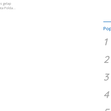
us gelap
ata Polda…
Pop
1
2
3
4