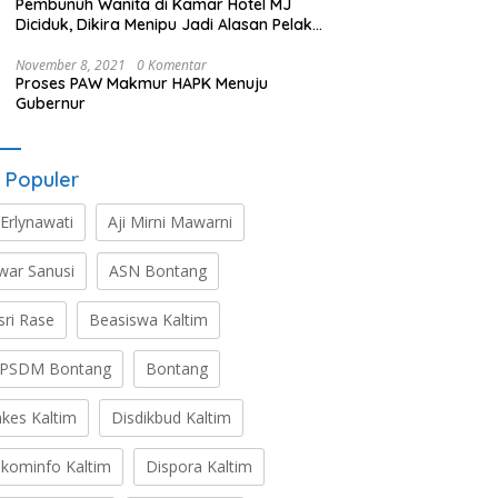
Pembunuh Wanita di Kamar Hotel MJ
Diciduk, Dikira Menipu Jadi Alasan Pelaku
Membunuh
November 8, 2021
0 Komentar
Proses PAW Makmur HAPK Menuju
Gubernur
 Populer
 Erlynawati
Aji Mirni Mawarni
war Sanusi
ASN Bontang
sri Rase
Beasiswa Kaltim
PSDM Bontang
Bontang
nkes Kaltim
Disdikbud Kaltim
skominfo Kaltim
Dispora Kaltim