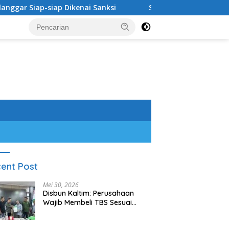
ap-siap Dikenai Sanksi
Sambangi Wabup dan Disbun, FP
ent Post
Mei 30, 2026
Disbun Kaltim: Perusahaan
Wajib Membeli TBS Sesuai
Ketentuan, Melanggar Siap-
siap Dikenai Sanksi