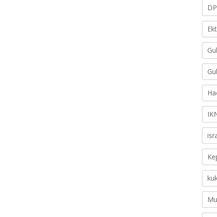
DP
Ek
Gu
Gu
Ha
IK
is
Ke
ku
Mu