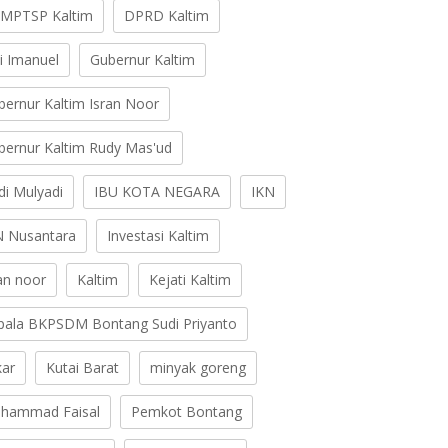
MPTSP Kaltim
DPRD Kaltim
ti Imanuel
Gubernur Kaltim
bernur Kaltim Isran Noor
bernur Kaltim Rudy Mas'ud
di Mulyadi
IBU KOTA NEGARA
IKN
N Nusantara
Investasi Kaltim
ran noor
Kaltim
Kejati Kaltim
pala BKPSDM Bontang Sudi Priyanto
kar
Kutai Barat
minyak goreng
hammad Faisal
Pemkot Bontang