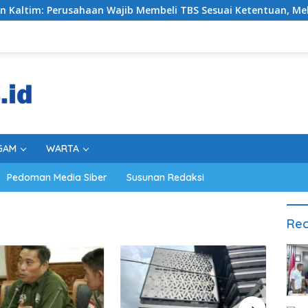
 Perusahaan Wajib Membeli TBS Sesuai Ketentuan, Melanggar Si
GAM
WARTA
Pedoman Media Siber
Susunan Redaksi
Rec