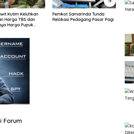
awit Kutim Keluhkan
Pemkot Samarinda Tunda
Warun
an Harga TBS dan
Relokasi Pedagang Pasar Pagi
Sama
nya Harga Pupuk
Digr
butuhan Kebun Sawit
i Forum