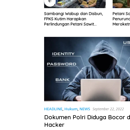
im: Perusahaan
Sambangi Wabup dan Disbun,
Petani S
li TBS Sesuai
FPKS Kutim Harapkan
Penurun
Melanggar Siap-
Perlindungan Petani Sawit
Meroket
 Sanksi
Swadaya
untuk Ke
HEADLINE
,
Hukum
,
NEWS
September 22, 2022
Dokumen Polri Diduga Bocor d
Hacker