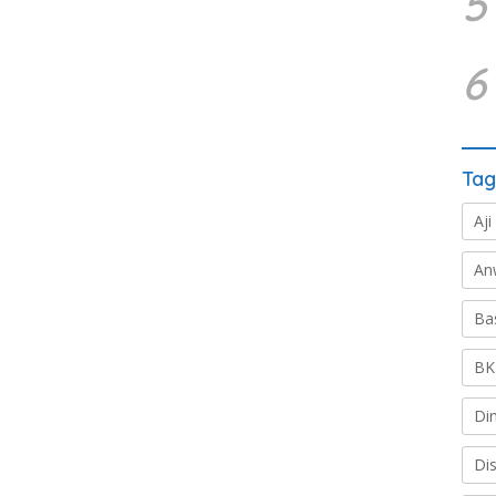
5
6
Tag
Aji
An
Ba
BK
Di
Di