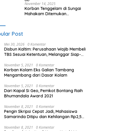
November 14, 2025
Korban Tenggelam di Sungai
Mahakam Ditemukan
Meninggal Dunia
ular Post
Mei 30, 2026
0 Komentar
Disbun Kaltim: Perusahaan Wajib Membeli
TBS Sesuai Ketentuan, Melanggar Siap-
siap Dikenai Sanksi
November 5, 2021
0 Komentar
Korban Kolam Eks Galian Tambang
Mengambang dari Dasar Kolam
November 5, 2021
0 Komentar
Dari Kapal Si Geo, Pemkot Bontang Raih
Bhumandala Award 2021
November 8, 2021
0 Komentar
Pengin Skripsi Cepat Jadi, Mahasiswa
Samarinda Ditipu dan Kehilangan Rp2,5
Juta
November 8, 2021
0 Komentar