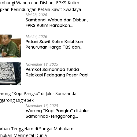
g “Kopi Pangku” di Jalur
Korban Tenggelam di Sungai
P
Mei 28, 2026
rinda-Tenggarong
Mahakam Ditemukan
D
Sambangi Wabup dan Disbun,
ebek
Meninggal Dunia
La
FPKS Kutim Harapkan
Perlindungan Petani Sawit
Swadaya
Mei 24, 2026
Petani Sawit Kutim Keluhkan
Penurunan Harga TBS dan
Meroketnya Harga Pupuk
untuk Kebutuhan Kebun Sawit
November 18, 2025
Pemkot Samarinda Tunda
Relokasi Pedagang Pasar Pagi
November 16, 2025
Warung “Kopi Pangku” di Jalur
Samarinda-Tenggarong
Digrebek