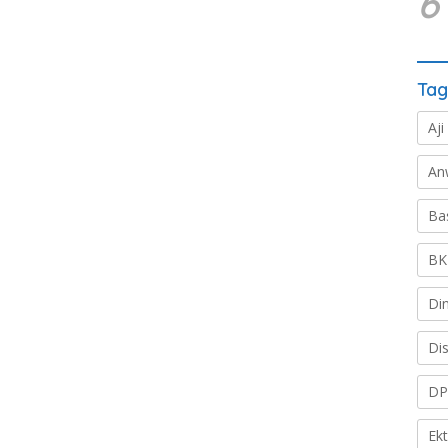
6
Tag
Aji
An
Ba
BK
Di
Di
DP
Ek