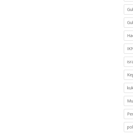
Gu
Gu
Ha
IK
is
Ke
ku
Mu
Pe
pol