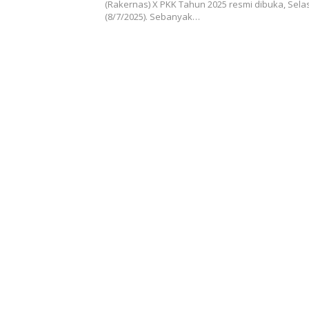
(Rakernas) X PKK Tahun 2025 resmi dibuka, Sela
(8/7/2025). Sebanyak…