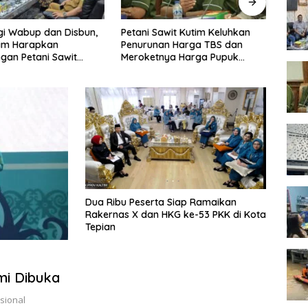
Petani Sawit Kutim Keluhkan
Pemkot Samarinda Tunda
Penurunan Harga TBS dan
Relokasi Pedagang Pasar Pagi
Meroketnya Harga Pupuk
untuk Kebutuhan Kebun Sawit
Dua Ribu Peserta Siap Ramaikan
Rakernas X dan HKG ke-53 PKK di Kota
Tepian
mi Dibuka
sional