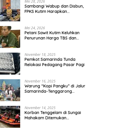
Mei 28, 2026
Sambangi Wabup dan Disbun,
FPKS Kutim Harapkan
Warung “Kopi Pangku” di Jalur
Korban Tenggelam di Sunga
Perlindungan Petani Sawit
Samarinda-Tenggarong
Mahakam Ditemukan
Swadaya
Digrebek
Meninggal Dunia
Mei 24, 2026
Petani Sawit Kutim Keluhkan
Penurunan Harga TBS dan
Meroketnya Harga Pupuk
untuk Kebutuhan Kebun Sawit
November 18, 2025
Pemkot Samarinda Tunda
Relokasi Pedagang Pasar Pagi
November 16, 2025
Warung “Kopi Pangku” di Jalur
Samarinda-Tenggarong
Digrebek
November 14, 2025
Korban Tenggelam di Sungai
Mahakam Ditemukan
Meninggal Dunia