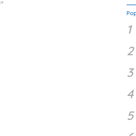
sa
Pop
1
2
3
4
5