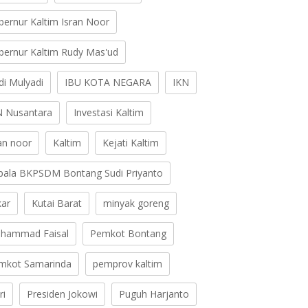
bernur Kaltim Isran Noor
bernur Kaltim Rudy Mas'ud
di Mulyadi
IBU KOTA NEGARA
IKN
N Nusantara
Investasi Kaltim
ran noor
Kaltim
Kejati Kaltim
pala BKPSDM Bontang Sudi Priyanto
kar
Kutai Barat
minyak goreng
hammad Faisal
Pemkot Bontang
mkot Samarinda
pemprov kaltim
ri
Presiden Jokowi
Puguh Harjanto