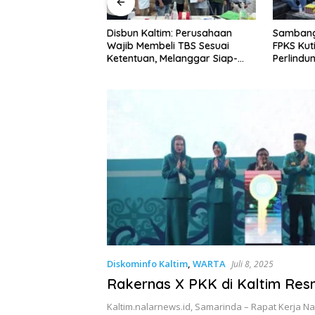
bun Kaltim: Perusahaan
Sambangi Wabup dan Disbun,
ib Membeli TBS Sesuai
FPKS Kutim Harapkan
entuan, Melanggar Siap-
Perlindungan Petani Sawit
p Dikenai Sanksi
Swadaya
Diskominfo Kaltim
,
WARTA
Juli 8, 2025
Rakernas X PKK di Kaltim Res
Kaltim.nalarnews.id, Samarinda – Rapat Kerja Na