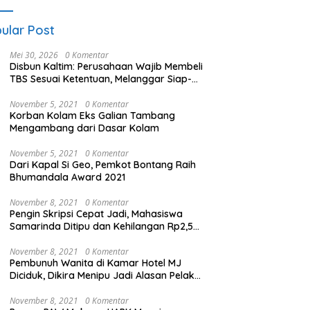
ular Post
Mei 30, 2026
0 Komentar
Disbun Kaltim: Perusahaan Wajib Membeli
TBS Sesuai Ketentuan, Melanggar Siap-
siap Dikenai Sanksi
November 5, 2021
0 Komentar
Korban Kolam Eks Galian Tambang
Mengambang dari Dasar Kolam
November 5, 2021
0 Komentar
Dari Kapal Si Geo, Pemkot Bontang Raih
Bhumandala Award 2021
November 8, 2021
0 Komentar
Pengin Skripsi Cepat Jadi, Mahasiswa
Samarinda Ditipu dan Kehilangan Rp2,5
Juta
November 8, 2021
0 Komentar
Pembunuh Wanita di Kamar Hotel MJ
Diciduk, Dikira Menipu Jadi Alasan Pelaku
Membunuh
November 8, 2021
0 Komentar