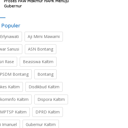
Proses PAW Makmur HAPK Menuju
Gubernur
 Populer
 Erlynawati
Aji Mirni Mawarni
war Sanusi
ASN Bontang
sri Rase
Beasiswa Kaltim
PSDM Bontang
Bontang
nkes Kaltim
Disdikbud Kaltim
skominfo Kaltim
Dispora Kaltim
MPTSP Kaltim
DPRD Kaltim
ti Imanuel
Gubernur Kaltim