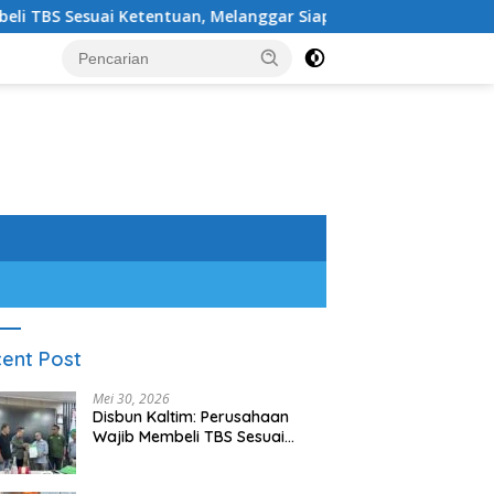
suai Ketentuan, Melanggar Siap-siap Dikenai Sanksi
Sa
ent Post
Mei 30, 2026
Disbun Kaltim: Perusahaan
Wajib Membeli TBS Sesuai
Ketentuan, Melanggar Siap-
siap Dikenai Sanksi