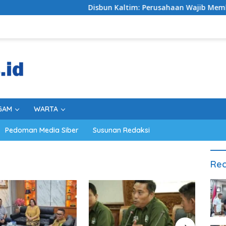
Disbun Kaltim: Perusahaan Wajib Membeli TBS Se
GAM
WARTA
Pedoman Media Siber
Susunan Redaksi
Rec