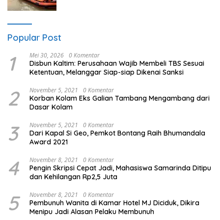
Popular Post
1
Mei 30, 2026
0 Komentar
Disbun Kaltim: Perusahaan Wajib Membeli TBS Sesuai
Ketentuan, Melanggar Siap-siap Dikenai Sanksi
2
November 5, 2021
0 Komentar
Korban Kolam Eks Galian Tambang Mengambang dari
Dasar Kolam
3
November 5, 2021
0 Komentar
Dari Kapal Si Geo, Pemkot Bontang Raih Bhumandala
Award 2021
4
November 8, 2021
0 Komentar
Pengin Skripsi Cepat Jadi, Mahasiswa Samarinda Ditipu
dan Kehilangan Rp2,5 Juta
5
November 8, 2021
0 Komentar
Pembunuh Wanita di Kamar Hotel MJ Diciduk, Dikira
Menipu Jadi Alasan Pelaku Membunuh