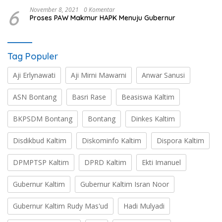
6
November 8, 2021
0 Komentar
Proses PAW Makmur HAPK Menuju Gubernur
Tag Populer
Aji Erlynawati
Aji Mirni Mawarni
Anwar Sanusi
ASN Bontang
Basri Rase
Beasiswa Kaltim
BKPSDM Bontang
Bontang
Dinkes Kaltim
Disdikbud Kaltim
Diskominfo Kaltim
Dispora Kaltim
DPMPTSP Kaltim
DPRD Kaltim
Ekti Imanuel
Gubernur Kaltim
Gubernur Kaltim Isran Noor
Gubernur Kaltim Rudy Mas'ud
Hadi Mulyadi