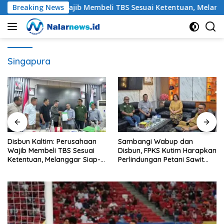
Langsung
: Perusahaan Wajib Membeli TBS Sesuai Ketentuan, Melanggar S
Breaking News
ke
konten
Singapura
Perusahaan
Sambangi Wabup dan
Petani Sawit Kut
BS Sesuai
Disbun, FPKS Kutim Harapkan
Penurunan Harga
nggar Siap-
Perlindungan Petani Sawit
Meroketnya Harg
ksi
Swadaya
untuk Kebutuhan
Sawit