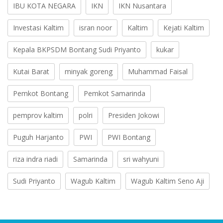
IBU KOTA NEGARA
IKN
IKN Nusantara
Investasi Kaltim
isran noor
Kaltim
Kejati Kaltim
Kepala BKPSDM Bontang Sudi Priyanto
kukar
Kutai Barat
minyak goreng
Muhammad Faisal
Pemkot Bontang
Pemkot Samarinda
pemprov kaltim
polri
Presiden Jokowi
Puguh Harjanto
PWI
PWI Bontang
riza indra riadi
Samarinda
sri wahyuni
Sudi Priyanto
Wagub Kaltim
Wagub Kaltim Seno Aji