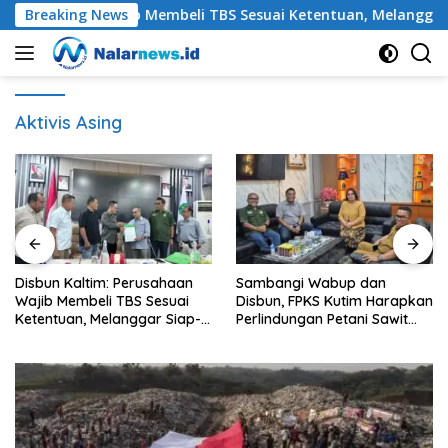
Langsung
erusahaan Wajib Membeli TBS Sesuai Ketentuan, Melanggar Siap
Breaking News
ke
konten
Aktivis Asing
Sambangi Wabup dan
Petani Sawit Kutim Keluhkan
Disbun, FPKS Kutim Harapkan
Penurunan Harga TBS dan
Perlindungan Petani Sawit
Meroketnya Harga Pupuk
Swadaya
untuk Kebutuhan Kebun
Sawit