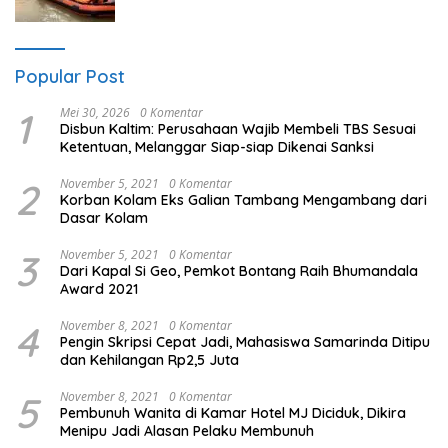
Popular Post
1
Mei 30, 2026
0 Komentar
Disbun Kaltim: Perusahaan Wajib Membeli TBS Sesuai
Ketentuan, Melanggar Siap-siap Dikenai Sanksi
2
November 5, 2021
0 Komentar
Korban Kolam Eks Galian Tambang Mengambang dari
Dasar Kolam
3
November 5, 2021
0 Komentar
Dari Kapal Si Geo, Pemkot Bontang Raih Bhumandala
Award 2021
4
November 8, 2021
0 Komentar
Pengin Skripsi Cepat Jadi, Mahasiswa Samarinda Ditipu
dan Kehilangan Rp2,5 Juta
5
November 8, 2021
0 Komentar
Pembunuh Wanita di Kamar Hotel MJ Diciduk, Dikira
Menipu Jadi Alasan Pelaku Membunuh