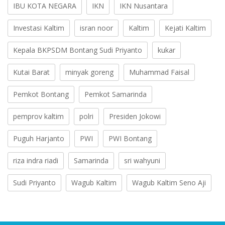
IBU KOTA NEGARA
IKN
IKN Nusantara
Investasi Kaltim
isran noor
Kaltim
Kejati Kaltim
Kepala BKPSDM Bontang Sudi Priyanto
kukar
Kutai Barat
minyak goreng
Muhammad Faisal
Pemkot Bontang
Pemkot Samarinda
pemprov kaltim
polri
Presiden Jokowi
Puguh Harjanto
PWI
PWI Bontang
riza indra riadi
Samarinda
sri wahyuni
Sudi Priyanto
Wagub Kaltim
Wagub Kaltim Seno Aji