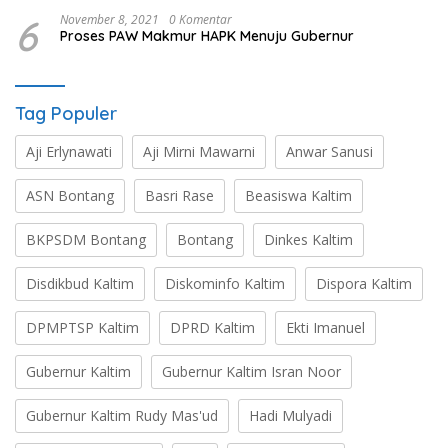
6
November 8, 2021
0 Komentar
Proses PAW Makmur HAPK Menuju Gubernur
Tag Populer
Aji Erlynawati
Aji Mirni Mawarni
Anwar Sanusi
ASN Bontang
Basri Rase
Beasiswa Kaltim
BKPSDM Bontang
Bontang
Dinkes Kaltim
Disdikbud Kaltim
Diskominfo Kaltim
Dispora Kaltim
DPMPTSP Kaltim
DPRD Kaltim
Ekti Imanuel
Gubernur Kaltim
Gubernur Kaltim Isran Noor
Gubernur Kaltim Rudy Mas'ud
Hadi Mulyadi