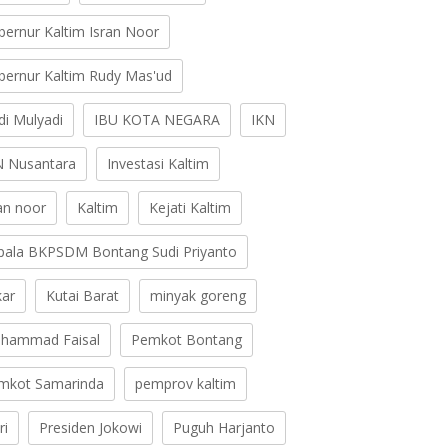
bernur Kaltim Isran Noor
bernur Kaltim Rudy Mas'ud
di Mulyadi
IBU KOTA NEGARA
IKN
N Nusantara
Investasi Kaltim
ran noor
Kaltim
Kejati Kaltim
pala BKPSDM Bontang Sudi Priyanto
kar
Kutai Barat
minyak goreng
hammad Faisal
Pemkot Bontang
mkot Samarinda
pemprov kaltim
ri
Presiden Jokowi
Puguh Harjanto