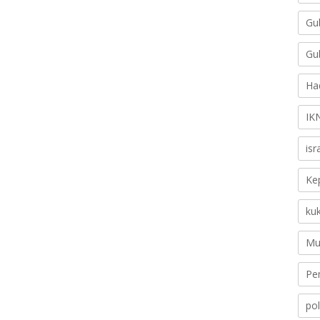
Gu
Gu
Ha
IK
is
Ke
ku
Mu
Pe
pol