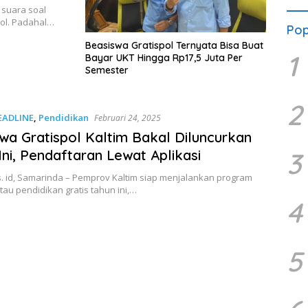
 suara soal
pol. Padahal…
Pop
Beasiswa Gratispol Ternyata Bisa Buat
1
Bayar UKT Hingga Rp17,5 Juta Per
Semester
2
EADLINE
,
Pendidikan
Februari 24, 2025
wa Gratispol Kaltim Bakal Diluncurkan
Ini, Pendaftaran Lewat Aplikasi
3
. id, Samarinda – Pemprov Kaltim siap menjalankan program
atau pendidikan gratis tahun ini,…
4
5