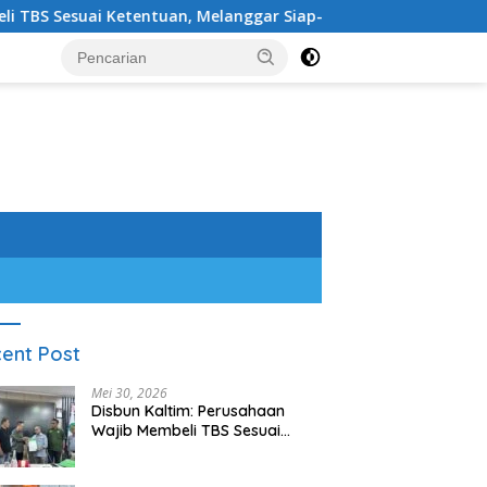
ai Ketentuan, Melanggar Siap-siap Dikenai Sanksi
Samb
ent Post
Mei 30, 2026
Disbun Kaltim: Perusahaan
Wajib Membeli TBS Sesuai
Ketentuan, Melanggar Siap-
siap Dikenai Sanksi