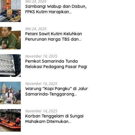
Mei 28, 2026
Sambangi Wabup dan Disbun,
FPKS Kutim Harapkan
g “Kopi Pangku” di Jalur
Korban Tenggelam di Sungai
P
Perlindungan Petani Sawit
rinda-Tenggarong
Mahakam Ditemukan
D
Swadaya
ebek
Meninggal Dunia
La
Mei 24, 2026
Petani Sawit Kutim Keluhkan
Penurunan Harga TBS dan
Meroketnya Harga Pupuk
untuk Kebutuhan Kebun Sawit
November 18, 2025
Pemkot Samarinda Tunda
Relokasi Pedagang Pasar Pagi
November 16, 2025
Warung “Kopi Pangku” di Jalur
Samarinda-Tenggarong
Digrebek
November 14, 2025
Korban Tenggelam di Sungai
Mahakam Ditemukan
Meninggal Dunia