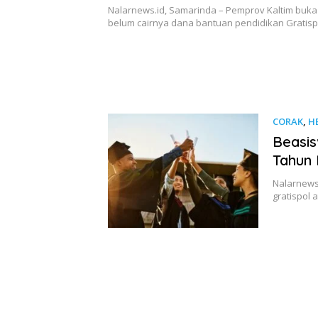
Nalarnews.id, Samarinda – Pemprov Kaltim buka
belum cairnya dana bantuan pendidikan Gratis
CORAK
,
H
Beasis
Tahun 
Nalarnews
gratispol 