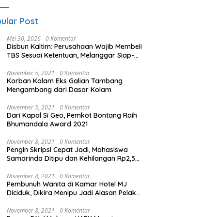
ular Post
Mei 30, 2026
0 Komentar
Disbun Kaltim: Perusahaan Wajib Membeli
TBS Sesuai Ketentuan, Melanggar Siap-
siap Dikenai Sanksi
November 5, 2021
0 Komentar
Korban Kolam Eks Galian Tambang
Mengambang dari Dasar Kolam
November 5, 2021
0 Komentar
Dari Kapal Si Geo, Pemkot Bontang Raih
Bhumandala Award 2021
November 8, 2021
0 Komentar
Pengin Skripsi Cepat Jadi, Mahasiswa
Samarinda Ditipu dan Kehilangan Rp2,5
Juta
November 8, 2021
0 Komentar
Pembunuh Wanita di Kamar Hotel MJ
Diciduk, Dikira Menipu Jadi Alasan Pelaku
Membunuh
November 8, 2021
0 Komentar