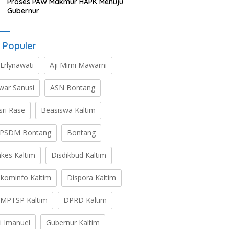
Proses PAW Makmur HAPK Menuju
Gubernur
 Populer
 Erlynawati
Aji Mirni Mawarni
war Sanusi
ASN Bontang
sri Rase
Beasiswa Kaltim
PSDM Bontang
Bontang
nkes Kaltim
Disdikbud Kaltim
skominfo Kaltim
Dispora Kaltim
MPTSP Kaltim
DPRD Kaltim
ti Imanuel
Gubernur Kaltim