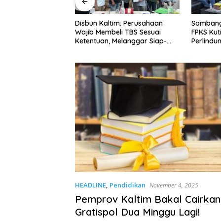
im: Perusahaan
Sambangi Wabup dan Disbun,
Petani S
li TBS Sesuai
FPKS Kutim Harapkan
Penurun
Melanggar Siap-
Perlindungan Petani Sawit
Meroket
 Sanksi
Swadaya
untuk Ke
HEADLINE
,
Pendidikan
November 4, 2025
Pemprov Kaltim Bakal Cairka
Gratispol Dua Minggu Lagi!