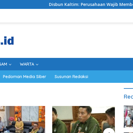
Disbun Kaltim: Perusahaan Wajib Membeli TBS Sesu
GAM
WARTA
Pedoman Media Siber
Susunan Redaksi
Rec