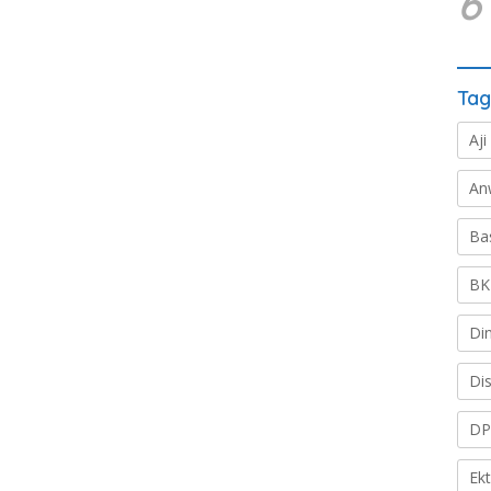
6
Tag
Aji
An
Ba
BK
Di
Di
DP
Ek