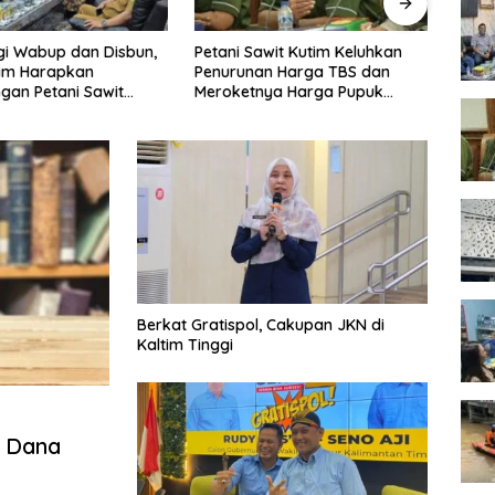
awit Kutim Keluhkan
Pemkot Samarinda Tunda
Warun
an Harga TBS dan
Relokasi Pedagang Pasar Pagi
Sama
nya Harga Pupuk
Digr
butuhan Kebun Sawit
Berkat Gratispol, Cakupan JKN di
Kaltim Tinggi
n Dana