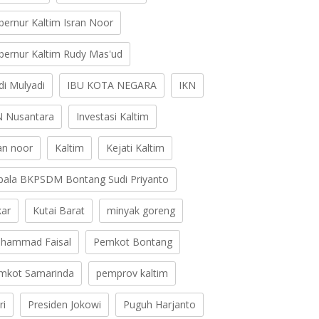
bernur Kaltim Isran Noor
bernur Kaltim Rudy Mas'ud
di Mulyadi
IBU KOTA NEGARA
IKN
N Nusantara
Investasi Kaltim
ran noor
Kaltim
Kejati Kaltim
pala BKPSDM Bontang Sudi Priyanto
kar
Kutai Barat
minyak goreng
hammad Faisal
Pemkot Bontang
mkot Samarinda
pemprov kaltim
ri
Presiden Jokowi
Puguh Harjanto