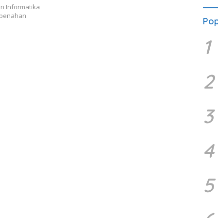
n Informatika
embenahan
Pop
1
2
3
4
5