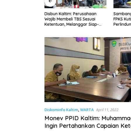
n Kaltim: Perusahaan
Sambangi Wabup dan Disbun,
P
 Membeli TBS Sesuai
FPKS Kutim Harapkan
P
tuan, Melanggar Siap-
Perlindungan Petani Sawit
M
Dikenai Sanksi
Swadaya
u
Diskominfo Kaltim
,
WARTA
April 11, 2022
Monev PPID Kaltim: Muhammad
Ingin Pertahankan Capaian Ke