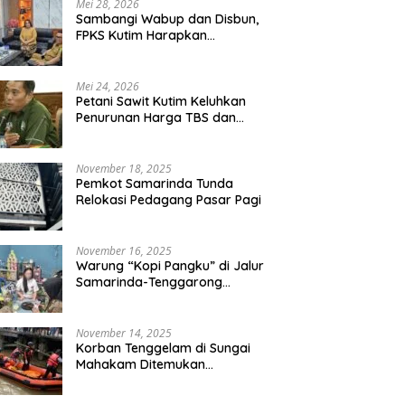
Mei 28, 2026
Sambangi Wabup dan Disbun,
FPKS Kutim Harapkan
Warung “Kopi Pangku” di Jalur
Korban Tenggelam di Sungai
Perlindungan Petani Sawit
Samarinda-Tenggarong
Mahakam Ditemukan
Swadaya
Digrebek
Meninggal Dunia
Mei 24, 2026
Petani Sawit Kutim Keluhkan
Penurunan Harga TBS dan
Meroketnya Harga Pupuk
untuk Kebutuhan Kebun Sawit
November 18, 2025
Pemkot Samarinda Tunda
Relokasi Pedagang Pasar Pagi
November 16, 2025
Warung “Kopi Pangku” di Jalur
Samarinda-Tenggarong
Digrebek
November 14, 2025
Korban Tenggelam di Sungai
Mahakam Ditemukan
Meninggal Dunia