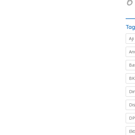
6
Tag
Aji
An
Ba
BK
Di
Di
DP
Ek