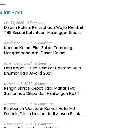
ular Post
Mei 30, 2026
0 Komentar
Disbun Kaltim: Perusahaan Wajib Membeli
TBS Sesuai Ketentuan, Melanggar Siap-
siap Dikenai Sanksi
November 5, 2021
0 Komentar
Korban Kolam Eks Galian Tambang
Mengambang dari Dasar Kolam
November 5, 2021
0 Komentar
Dari Kapal Si Geo, Pemkot Bontang Raih
Bhumandala Award 2021
November 8, 2021
0 Komentar
Pengin Skripsi Cepat Jadi, Mahasiswa
Samarinda Ditipu dan Kehilangan Rp2,5
Juta
November 8, 2021
0 Komentar
Pembunuh Wanita di Kamar Hotel MJ
Diciduk, Dikira Menipu Jadi Alasan Pelaku
Membunuh
November 8, 2021
0 Komentar