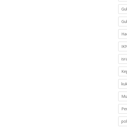
Gu
Gu
Ha
IK
is
Ke
ku
Mu
Pe
pol