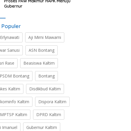
Proses PAW Makmur HAPK Menuju
Gubernur
 Populer
 Erlynawati
Aji Mirni Mawarni
war Sanusi
ASN Bontang
sri Rase
Beasiswa Kaltim
PSDM Bontang
Bontang
nkes Kaltim
Disdikbud Kaltim
skominfo Kaltim
Dispora Kaltim
MPTSP Kaltim
DPRD Kaltim
ti Imanuel
Gubernur Kaltim