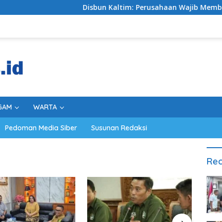
Disbun Kaltim: Perusahaan Wajib Membeli TBS S
GAM
WARTA
Pedoman Media Siber
Susunan Redaksi
Rec