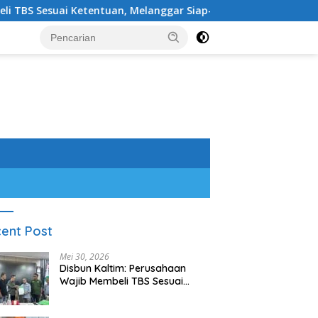
esuai Ketentuan, Melanggar Siap-siap Dikenai Sanksi
S
ent Post
Mei 30, 2026
Disbun Kaltim: Perusahaan
Wajib Membeli TBS Sesuai
Ketentuan, Melanggar Siap-
siap Dikenai Sanksi