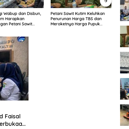
etani Sawit Kutim Keluhkan
Pemkot Samarinda Tunda
enurunan Harga TBS dan
Relokasi Pedagang Pasar Pagi
eroketnya Harga Pupuk
ntuk Kebutuhan Kebun Sawit
 Faisal
terbukaan