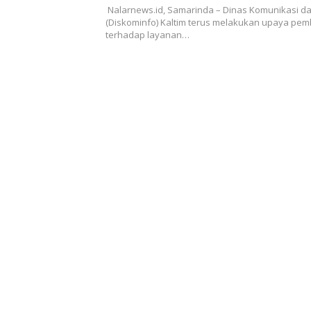
Informasi
Nalarnews.id, Samarinda – Dinas Komunikasi da
(Diskominfo) Kaltim terus melakukan upaya p
terhadap layanan…