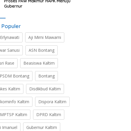
Proses PAW Makmur HAPK Menuju
Gubernur
 Populer
 Erlynawati
Aji Mirni Mawarni
war Sanusi
ASN Bontang
sri Rase
Beasiswa Kaltim
PSDM Bontang
Bontang
nkes Kaltim
Disdikbud Kaltim
skominfo Kaltim
Dispora Kaltim
MPTSP Kaltim
DPRD Kaltim
ti Imanuel
Gubernur Kaltim