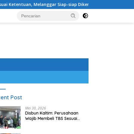
tuan, Melanggar Siap-siap Dikenai Sanksi
Sambangi Wa
ent Post
Mei 30, 2026
Disbun Kaltim: Perusahaan
Wajib Membeli TBS Sesuai
Ketentuan, Melanggar Siap-
siap Dikenai Sanksi