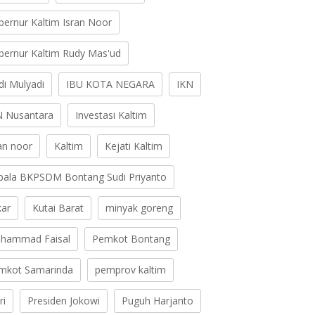
bernur Kaltim Isran Noor
bernur Kaltim Rudy Mas'ud
di Mulyadi
IBU KOTA NEGARA
IKN
N Nusantara
Investasi Kaltim
ran noor
Kaltim
Kejati Kaltim
pala BKPSDM Bontang Sudi Priyanto
kar
Kutai Barat
minyak goreng
hammad Faisal
Pemkot Bontang
mkot Samarinda
pemprov kaltim
ri
Presiden Jokowi
Puguh Harjanto