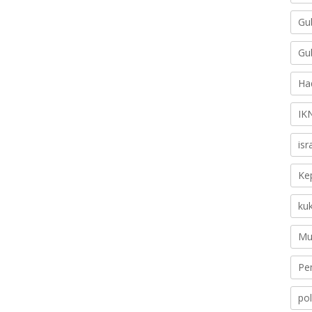
Gu
Gu
Ha
IK
is
Ke
ku
Mu
Pe
pol