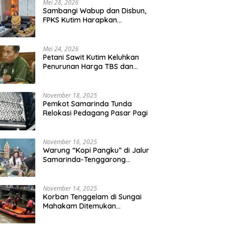
Mei 28, 2026
Sambangi Wabup dan Disbun,
FPKS Kutim Harapkan
g “Kopi Pangku” di Jalur
Korban Tenggelam di Sungai
P
Perlindungan Petani Sawit
rinda-Tenggarong
Mahakam Ditemukan
D
Swadaya
ebek
Meninggal Dunia
La
Mei 24, 2026
Petani Sawit Kutim Keluhkan
Penurunan Harga TBS dan
Meroketnya Harga Pupuk
untuk Kebutuhan Kebun Sawit
November 18, 2025
Pemkot Samarinda Tunda
Relokasi Pedagang Pasar Pagi
November 16, 2025
Warung “Kopi Pangku” di Jalur
Samarinda-Tenggarong
Digrebek
November 14, 2025
Korban Tenggelam di Sungai
Mahakam Ditemukan
Meninggal Dunia