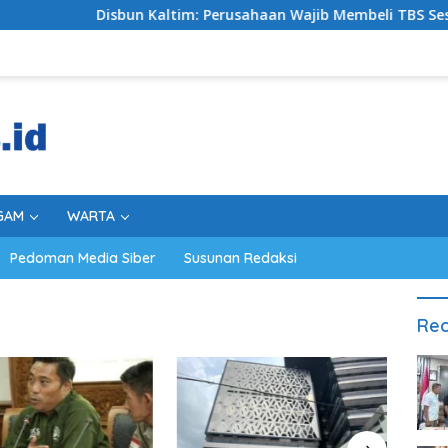
Disbun Kaltim: Perusahaan Wajib Membeli TBS Sesuai Keten
GAM
WARTA
Pedoman Media Siber
Susunan Redaksi
Rec