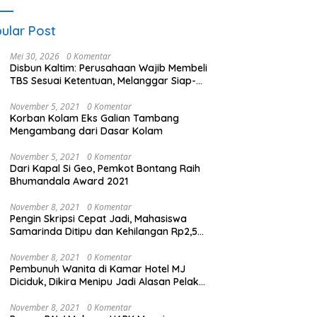
ular Post
Mei 30, 2026
0 Komentar
Disbun Kaltim: Perusahaan Wajib Membeli
TBS Sesuai Ketentuan, Melanggar Siap-
siap Dikenai Sanksi
November 5, 2021
0 Komentar
Korban Kolam Eks Galian Tambang
Mengambang dari Dasar Kolam
November 5, 2021
0 Komentar
Dari Kapal Si Geo, Pemkot Bontang Raih
Bhumandala Award 2021
November 8, 2021
0 Komentar
Pengin Skripsi Cepat Jadi, Mahasiswa
Samarinda Ditipu dan Kehilangan Rp2,5
Juta
November 8, 2021
0 Komentar
Pembunuh Wanita di Kamar Hotel MJ
Diciduk, Dikira Menipu Jadi Alasan Pelaku
Membunuh
November 8, 2021
0 Komentar