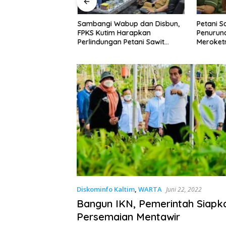
im: Perusahaan
Sambangi Wabup dan Disbun,
Petani S
li TBS Sesuai
FPKS Kutim Harapkan
Penurun
Melanggar Siap-
Perlindungan Petani Sawit
Meroket
 Sanksi
Swadaya
untuk Ke
Diskominfo Kaltim
,
WARTA
Juni 22, 2022
Bangun IKN, Pemerintah Siapk
Persemaian Mentawir