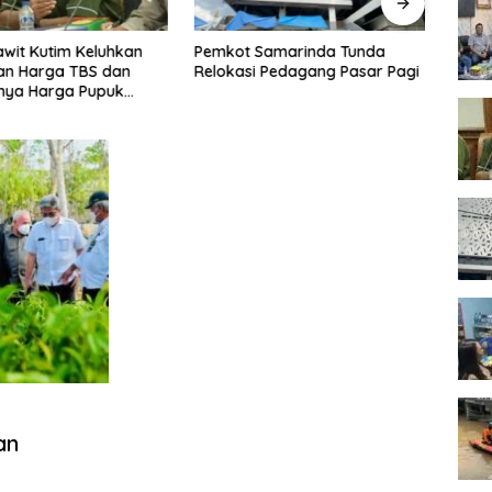
awit Kutim Keluhkan
Pemkot Samarinda Tunda
Warun
an Harga TBS dan
Relokasi Pedagang Pasar Pagi
Sama
nya Harga Pupuk
Digr
butuhan Kebun Sawit
an