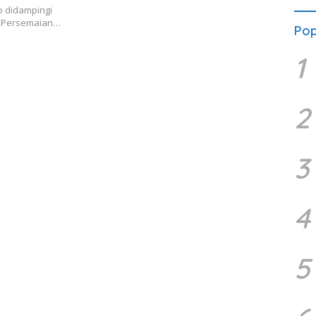
o didampingi
g Persemaian…
Pop
1
2
3
4
5