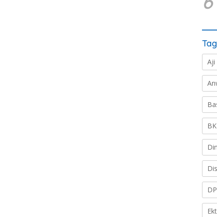
6
Tag
Aji
An
Ba
BK
Di
Di
DP
Ek