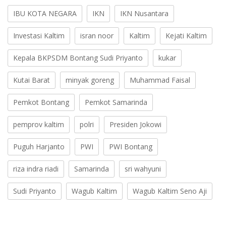
IBU KOTA NEGARA
IKN
IKN Nusantara
Investasi Kaltim
isran noor
Kaltim
Kejati Kaltim
Kepala BKPSDM Bontang Sudi Priyanto
kukar
Kutai Barat
minyak goreng
Muhammad Faisal
Pemkot Bontang
Pemkot Samarinda
pemprov kaltim
polri
Presiden Jokowi
Puguh Harjanto
PWI
PWI Bontang
riza indra riadi
Samarinda
sri wahyuni
Sudi Priyanto
Wagub Kaltim
Wagub Kaltim Seno Aji