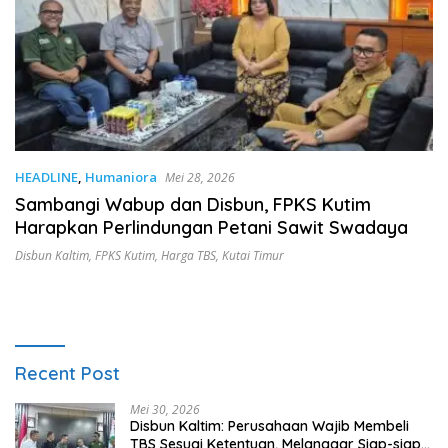
HEADLINE
,
Humaniora
Mei 28, 2026
Sambangi Wabup dan Disbun, FPKS Kutim
Harapkan Perlindungan Petani Sawit Swadaya
Disbun Kaltim
,
FPKS Kutim
,
Harga TBS
,
Kutai Timur
Recent Post
Mei 30, 2026
Disbun Kaltim: Perusahaan Wajib Membeli
TBS Sesuai Ketentuan, Melanggar Siap-siap