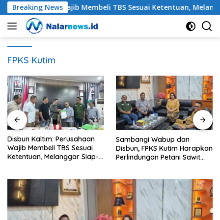
Langsung
: Perusahaan Wajib Membeli TBS Sesuai Ketentuan, Melanggar S
Breaking News
ke
konten
FPKS Kutim
un Kaltim: Perusahaan
Petan
Sambangi Wabup dan
b Membeli TBS Sesuai
Penur
Disbun, FPKS Kutim Harapkan
ntuan, Melanggar Siap-
Merok
Perlindungan Petani Sawit
Dikenai Sanksi
untuk
Swadaya
Sawit