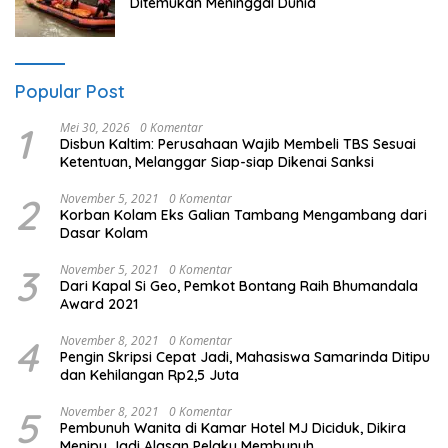
Ditemukan Meninggal Dunia
Popular Post
1
Mei 30, 2026
0 Komentar
Disbun Kaltim: Perusahaan Wajib Membeli TBS Sesuai
Ketentuan, Melanggar Siap-siap Dikenai Sanksi
2
November 5, 2021
0 Komentar
Korban Kolam Eks Galian Tambang Mengambang dari
Dasar Kolam
3
November 5, 2021
0 Komentar
Dari Kapal Si Geo, Pemkot Bontang Raih Bhumandala
Award 2021
4
November 8, 2021
0 Komentar
Pengin Skripsi Cepat Jadi, Mahasiswa Samarinda Ditipu
dan Kehilangan Rp2,5 Juta
5
November 8, 2021
0 Komentar
Pembunuh Wanita di Kamar Hotel MJ Diciduk, Dikira
Menipu Jadi Alasan Pelaku Membunuh