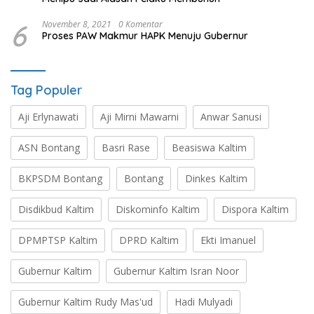
6
November 8, 2021
0 Komentar
Proses PAW Makmur HAPK Menuju Gubernur
Tag Populer
Aji Erlynawati
Aji Mirni Mawarni
Anwar Sanusi
ASN Bontang
Basri Rase
Beasiswa Kaltim
BKPSDM Bontang
Bontang
Dinkes Kaltim
Disdikbud Kaltim
Diskominfo Kaltim
Dispora Kaltim
DPMPTSP Kaltim
DPRD Kaltim
Ekti Imanuel
Gubernur Kaltim
Gubernur Kaltim Isran Noor
Gubernur Kaltim Rudy Mas'ud
Hadi Mulyadi